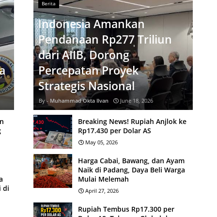
Berita
Indonesia Amankan
Pendanaan Rp277 Triliun
dari AIIB, Dorong
a
Percepatan Proyek
Strategis Nasional
Muhammad Okta Ilvan
June 18, 2026
n
Breaking News! Rupiah Anjlok ke
g
Rp17.430 per Dolar AS
May 05, 2026
Harga Cabai, Bawang, dan Ayam
Naik di Padang, Daya Beli Warga
a
Mulai Melemah
 di
April 27, 2026
Rupiah Tembus Rp17.300 per