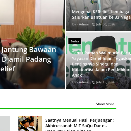
Mengenal KSRelief, Lembaga 
Salurkan Bantuan ke 33 Nega
Admin
July 30, 2026
Berita
a Jantung Bawaan
Temu Ramah Walimurid Baru
 Djamil Padang
Yayasan Dar el-Iman Tegaska
Pentingnya Sinergi dan
elief
Kolaborasi dalam Pendidikan
Anak
Admin
July 15, 2026
Show More
Saatnya Menuai Hasil Perjuangan:
Akhirussanah MIT SaQu Dar el-