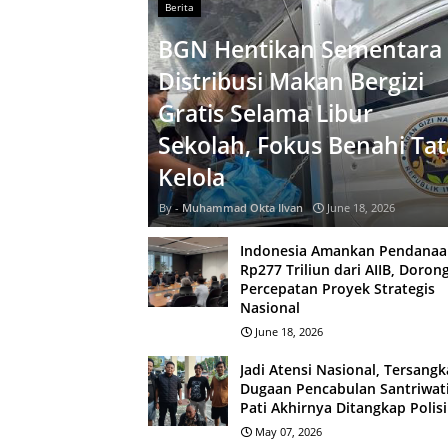
Berita
BGN Hentikan Sementara
Distribusi Makan Bergizi
Gratis Selama Libur
Sekolah, Fokus Benahi Tat
Kelola
Muhammad Okta Ilvan
June 18, 2026
Indonesia Amankan Pendanaa
Rp277 Triliun dari AIIB, Doron
Percepatan Proyek Strategis
Nasional
June 18, 2026
Jadi Atensi Nasional, Tersangk
Dugaan Pencabulan Santriwati
Pati Akhirnya Ditangkap Polisi
May 07, 2026