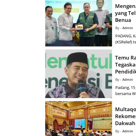
Mengena
yang Te
Benua
Admin
PADANG, Ka
(KSRelief) 
Temu Ra
Tegaska
Pendidi
Admin
Padang, 15
bersama Wa
Multaqo
Rekomen
Dakwah
Admin