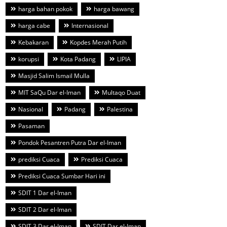
harga bahan pokok
harga bawang
harga cabe
Internasional
Kebakaran
Kopdes Merah Putih
korupsi
Kota Padang
LIPIA
Masjid Salim Ismail Mulla
MIT SaQu Dar el-Iman
Multaqo Duat
Nasional
Padang
Palestina
Pasaman
Pondok Pesantren Putra Dar el-Iman
prediksi Cuaca
Prediksi Cuaca
Prediksi Cuaca Sumbar Hari ini
SDIT 1 Dar el-Iman
SDIT 2 Dar el-Iman
SDIT 3 Dar el-Iman
SDIT Dar el-Iman