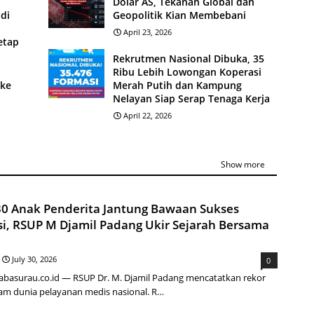
Dolar AS, Tekanan Global dan
di
Geopolitik Kian Membebani
April 23, 2026
Tetap
Rekrutmen Nasional Dibuka, 35
Ribu Lebih Lowongan Koperasi
 ke
Merah Putih dan Kampung
Nelayan Siap Serap Tenaga Kerja
April 22, 2026
Show more
 30 Anak Penderita Jantung Bawaan Sukses
si, RSUP M Djamil Padang Ukir Sejarah Bersama
July 30, 2026
0
basurau.co.id — RSUP Dr. M. Djamil Padang mencatatkan rekor
lam dunia pelayanan medis nasional. R…