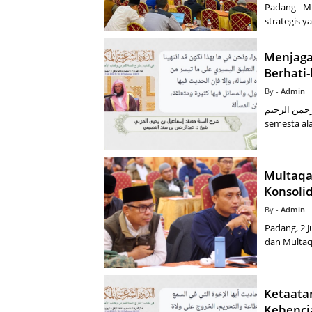
Padang - M
strategis 
Menjaga
Berhati-
Admin
بسم الله الرحمن الرحيم Segala puji hanya
semesta al
Multaqa
Konsolid
Admin
Padang, 2 J
dan Multaqa
Ketaata
Kebencia