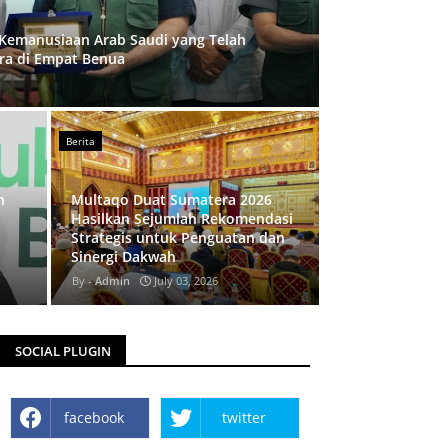
Kemanusiaan Arab Saudi yang Telah
ra di Empat Benua
Berita
,
n
Multaqo Duat Sumatera 2026
Hasilkan Sejumlah Rekomendasi
Strategis untuk Penguatan dan
Sinergi Dakwah
Admin
July 03, 2026
SOCIAL PLUGIN
facebook
twitter