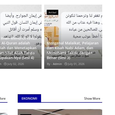
Artikel
Artikel
s
Mengenal Malaikat, Pelajaran
n
dari Kisah Nabi Adam, dan
Iman kepada Takdir: Jal
Memahami Takdir dengan
Menuju Ketenangan Hat
Benar (Sesi 3)
Kesempurnaan Tauhid (S
Admin
July 01, 2026
Admin
July 01, 2026
EKONOMI
More
Show More