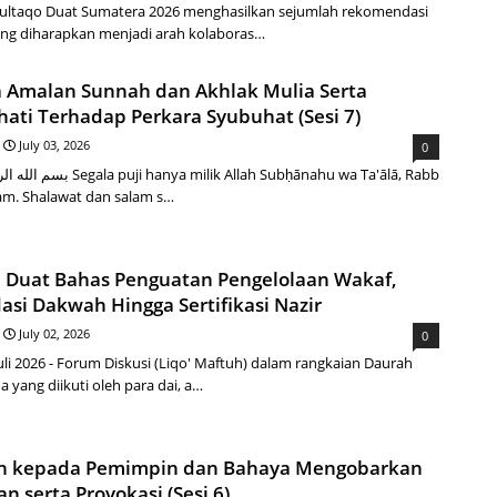
ultaqo Duat Sumatera 2026 menghasilkan sejumlah rekomendasi
yang diharapkan menjadi arah kolaboras…
 Amalan Sunnah dan Akhlak Mulia Serta
hati Terhadap Perkara Syubuhat (Sesi 7)
July 03, 2026
0
 milik Allah Subḥānahu wa Ta'ālā, Rabb
am. Shalawat dan salam s…
 Duat Bahas Penguatan Pengelolaan Wakaf,
asi Dakwah Hingga Sertifikasi Nazir
July 02, 2026
0
uli 2026 - Forum Diskusi (Liqo' Maftuh) dalam rangkaian Daurah
 yang diikuti oleh para dai, a…
n kepada Pemimpin dan Bahaya Mengobarkan
n serta Provokasi (Sesi 6)