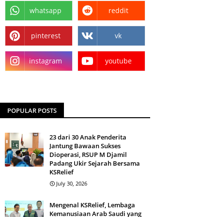
whatsapp
reddit
pinterest
vk
instagram
youtube
POPULAR POSTS
23 dari 30 Anak Penderita
Jantung Bawaan Sukses
Dioperasi, RSUP M Djamil
Padang Ukir Sejarah Bersama
KSRelief
July 30, 2026
Mengenal KSRelief, Lembaga
Kemanusiaan Arab Saudi yang