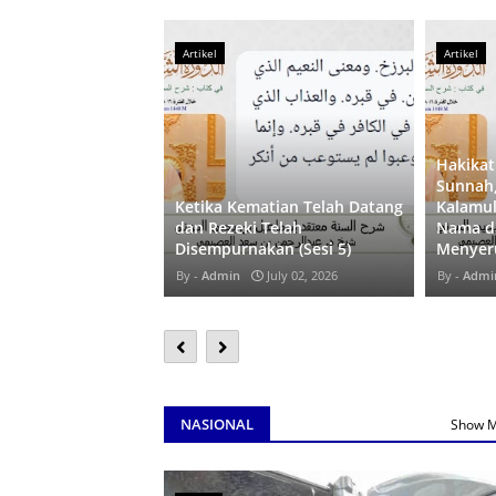
Artikel
Artikel
Hakikat Iman Menurut Ahlu
Sunnah, Al-Quran adalah
Ketika Kematian Telah Datang
Kalamullah dan Menetapka
dan Rezeki Telah
Nama dan Sifat Allah Tanpa
Disempurnakan (Sesi 5)
Menyerupakan-Nya (Sesi 4)
Admin
July 02, 2026
Admin
July 02, 2026
NASIONAL
Show 