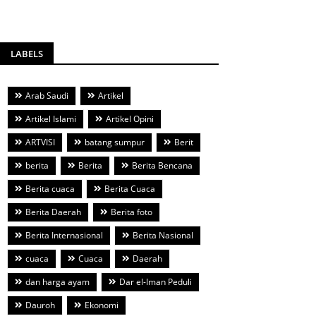
LABELS
Arab Saudi
Artikel
Artikel Islami
Artikel Opini
ARTVISI
batang sumpur
Berit
berita
Berita
Berita Bencana
Berita cuaca
Berita Cuaca
Berita Daerah
Berita foto
Berita Internasional
Berita Nasional
cuaca
Cuaca
Daerah
dan harga ayam
Dar el-Iman Peduli
Dauroh
Ekonomi