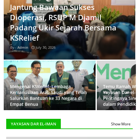
Jantung Bawaan Sukses
Dioperasi, RSUP M Djamil
Padang Ukir Sejarah Bersama
KSRelief
Admin
July 30, 2026
Mengenal KSRelief, Lembaga
Temu Ramah Wal
Kemanusiaan Arab Saudi yang Telah
Yayasan Dar el-
Salurkan Bantuan ke 33 Negara di
Pentingnya Siner
Empat Benua
dalam Pendidika
YAYASAN DAR EL-IMAN
Show More