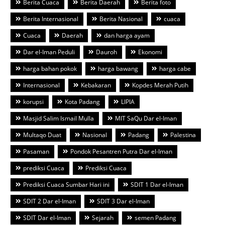
Berita Cuaca
Berita Daerah
Berita foto
Berita Internasional
Berita Nasional
cuaca
Cuaca
Daerah
dan harga ayam
Dar el-Iman Peduli
Dauroh
Ekonomi
harga bahan pokok
harga bawang
harga cabe
Internasional
Kebakaran
Kopdes Merah Putih
korupsi
Kota Padang
LIPIA
Masjid Salim Ismail Mulla
MIT SaQu Dar el-Iman
Multaqo Duat
Nasional
Padang
Palestina
Pasaman
Pondok Pesantren Putra Dar el-Iman
prediksi Cuaca
Prediksi Cuaca
Prediksi Cuaca Sumbar Hari ini
SDIT 1 Dar el-Iman
SDIT 2 Dar el-Iman
SDIT 3 Dar el-Iman
SDIT Dar el-Iman
Sejarah
semen Padang