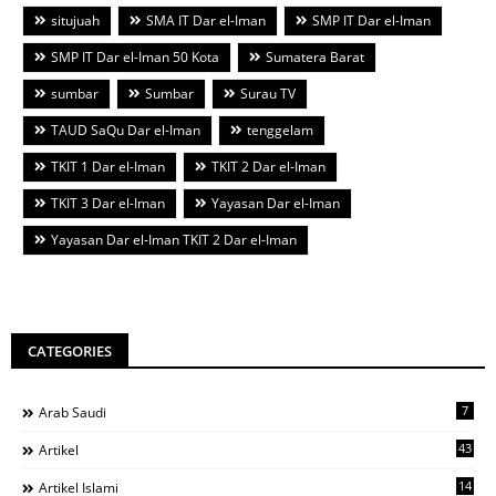
situjuah
SMA IT Dar el-Iman
SMP IT Dar el-Iman
SMP IT Dar el-Iman 50 Kota
Sumatera Barat
sumbar
Sumbar
Surau TV
TAUD SaQu Dar el-Iman
tenggelam
TKIT 1 Dar el-Iman
TKIT 2 Dar el-Iman
TKIT 3 Dar el-Iman
Yayasan Dar el-Iman
Yayasan Dar el-Iman TKIT 2 Dar el-Iman
CATEGORIES
7
Arab Saudi
43
Artikel
14
Artikel Islami