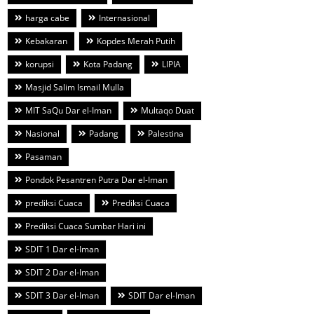
harga cabe
Internasional
Kebakaran
Kopdes Merah Putih
korupsi
Kota Padang
LIPIA
Masjid Salim Ismail Mulla
MIT SaQu Dar el-Iman
Multaqo Duat
Nasional
Padang
Palestina
Pasaman
Pondok Pesantren Putra Dar el-Iman
prediksi Cuaca
Prediksi Cuaca
Prediksi Cuaca Sumbar Hari ini
SDIT 1 Dar el-Iman
SDIT 2 Dar el-Iman
SDIT 3 Dar el-Iman
SDIT Dar el-Iman