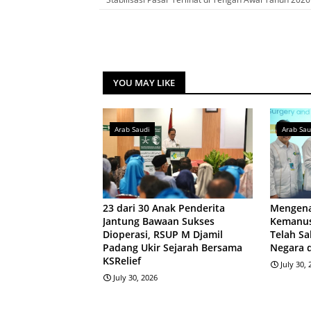
YOU MAY LIKE
Arab Saudi
Arab Sau
23 dari 30 Anak Penderita
Mengena
Jantung Bawaan Sukses
Kemanus
Dioperasi, RSUP M Djamil
Telah Sa
Padang Ukir Sejarah Bersama
Negara 
KSRelief
July 30,
July 30, 2026