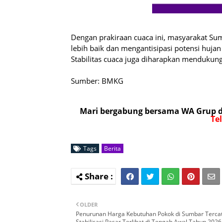
Dengan prakiraan cuaca ini, masyarakat Sum
lebih baik dan mengantisipasi potensi hujan
Stabilitas cuaca juga diharapkan mendukung 
Sumber: BMKG
Mari bergabung bersama WA Grup da
Te
Tags
Berita
OLDER
Penurunan Harga Kebutuhan Pokok di Sumbar Tercat
Stabilisasi Pasar Terlihat di Tengah Awal Tahun 2026