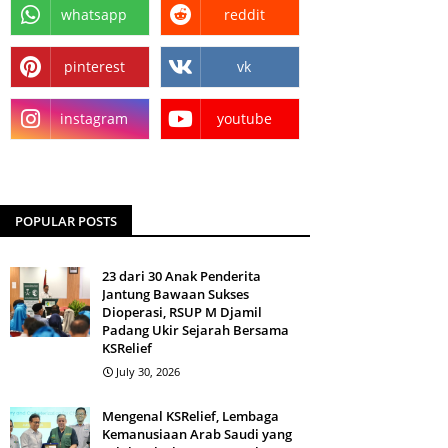
whatsapp
reddit
pinterest
vk
instagram
youtube
POPULAR POSTS
23 dari 30 Anak Penderita
Jantung Bawaan Sukses
Dioperasi, RSUP M Djamil
Padang Ukir Sejarah Bersama
KSRelief
July 30, 2026
Mengenal KSRelief, Lembaga
Kemanusiaan Arab Saudi yang