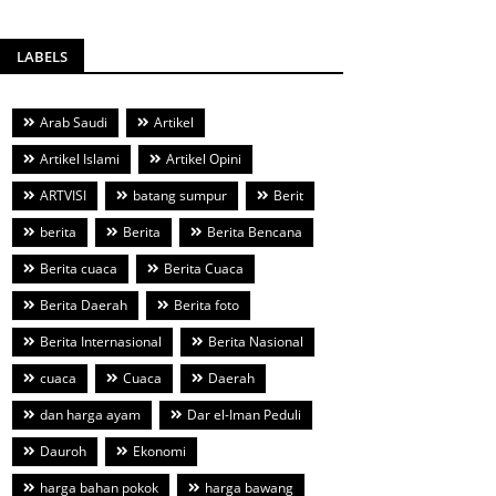
LABELS
Arab Saudi
Artikel
Artikel Islami
Artikel Opini
ARTVISI
batang sumpur
Berit
berita
Berita
Berita Bencana
Berita cuaca
Berita Cuaca
Berita Daerah
Berita foto
Berita Internasional
Berita Nasional
cuaca
Cuaca
Daerah
dan harga ayam
Dar el-Iman Peduli
Dauroh
Ekonomi
harga bahan pokok
harga bawang