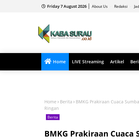
Friday 7 August 2026
About Us
Redaksi
Ja
Home
LIVE Streaming
Artikel
Beri
Home
Berita
BMKG Prakiraan Cuaca Sumbar
Ringan
Berita
BMKG Prakiraan Cuaca S