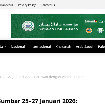
dwal Acara
Privacy Policy
Contact Us
ta
Nasional
Internasional
Khazanah
Arab Saudi
Pale
 25–27 Januari 2026: Berawan dengan Potensi Hujan
umbar 25–27 Januari 2026: