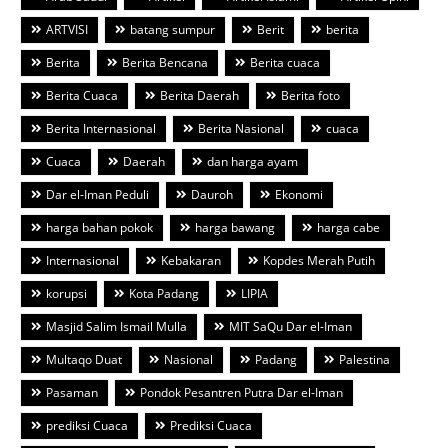
ARTVISI
batang sumpur
Berit
berita
Berita
Berita Bencana
Berita cuaca
Berita Cuaca
Berita Daerah
Berita foto
Berita Internasional
Berita Nasional
cuaca
Cuaca
Daerah
dan harga ayam
Dar el-Iman Peduli
Dauroh
Ekonomi
harga bahan pokok
harga bawang
harga cabe
Internasional
Kebakaran
Kopdes Merah Putih
korupsi
Kota Padang
LIPIA
Masjid Salim Ismail Mulla
MIT SaQu Dar el-Iman
Multaqo Duat
Nasional
Padang
Palestina
Pasaman
Pondok Pesantren Putra Dar el-Iman
prediksi Cuaca
Prediksi Cuaca