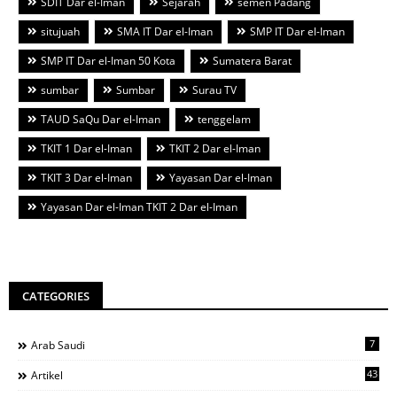
SDIT Dar el-Iman
Sejarah
semen Padang
situjuah
SMA IT Dar el-Iman
SMP IT Dar el-Iman
SMP IT Dar el-Iman 50 Kota
Sumatera Barat
sumbar
Sumbar
Surau TV
TAUD SaQu Dar el-Iman
tenggelam
TKIT 1 Dar el-Iman
TKIT 2 Dar el-Iman
TKIT 3 Dar el-Iman
Yayasan Dar el-Iman
Yayasan Dar el-Iman TKIT 2 Dar el-Iman
CATEGORIES
7
Arab Saudi
43
Artikel