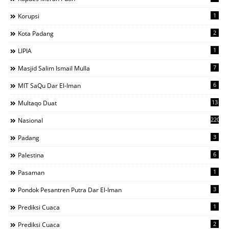
1
Korupsi
2
Kota Padang
1
LIPIA
7
Masjid Salim Ismail Mulla
6
MIT SaQu Dar El-Iman
13
Multaqo Duat
220
Nasional
3
Padang
6
Palestina
1
Pasaman
3
Pondok Pesantren Putra Dar El-Iman
1
Prediksi Cuaca
2
Prediksi Cuaca