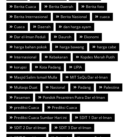
Berita Cuaca
Berita Daerah
Berita foto
Berita Internasional
Berita Nasional
cuaca
Cuaca
Daerah
dan harga ayam
Dar el-Iman Peduli
Dauroh
Ekonomi
harga bahan pokok
harga bawang
harga cabe
Internasional
Kebakaran
Kopdes Merah Putih
korupsi
Kota Padang
LIPIA
Masjid Salim Ismail Mulla
MIT SaQu Dar el-Iman
Multaqo Duat
Nasional
Padang
Palestina
Pasaman
Pondok Pesantren Putra Dar el-Iman
prediksi Cuaca
Prediksi Cuaca
Prediksi Cuaca Sumbar Hari ini
SDIT 1 Dar el-Iman
SDIT 2 Dar el-Iman
SDIT 3 Dar el-Iman