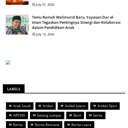
July 01, 2026
Temu Ramah Walimurid Baru, Yayasan Dar el-
Iman Tegaskan Pentingnya Sinergi dan Kolaborasi
dalam Pendidikan Anak
July 15, 2026
LABELS
Arab Saudi
Artikel
Artikel Islami
Artikel Opini
ARTVISI
batang sumpur
Berit
berita
Berita
Berita Bencana
Berita cuaca