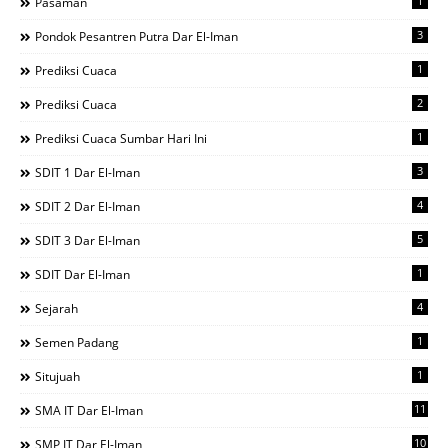
1
Pasaman
3
Pondok Pesantren Putra Dar El-Iman
1
Prediksi Cuaca
2
Prediksi Cuaca
1
Prediksi Cuaca Sumbar Hari Ini
3
SDIT 1 Dar El-Iman
4
SDIT 2 Dar El-Iman
5
SDIT 3 Dar El-Iman
1
SDIT Dar El-Iman
4
Sejarah
1
Semen Padang
1
Situjuah
11
SMA IT Dar El-Iman
10
SMP IT Dar El-Iman