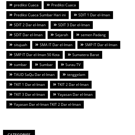
prediksi Cuaca
Prediksi Cuaca
Prediksi Cuaca Sumbar Hari ini
SDIT 1 Dar el-Iman
SDIT 2 Dar el-Iman
SDIT 3 Dar el-Iman
SDIT Dar el-Iman
Sejarah
semen Padang
situjuah
SMA IT Dar el-Iman
SMP IT Dar el-Iman
SMP IT Dar el-Iman 50 Kota
Sumatera Barat
sumbar
Sumbar
Surau TV
TAUD SaQu Dar el-Iman
tenggelam
TKIT 1 Dar el-Iman
TKIT 2 Dar el-Iman
TKIT 3 Dar el-Iman
Yayasan Dar el-Iman
Yayasan Dar el-Iman TKIT 2 Dar el-Iman
CATEGORIES