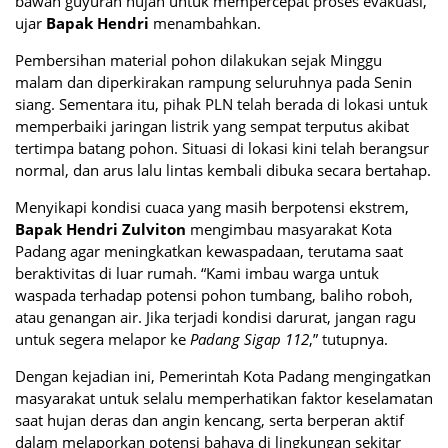
bawah guyuran hujan untuk mempercepat proses evakuasi,”
ujar
Bapak Hendri
menambahkan.
Pembersihan material pohon dilakukan sejak Minggu
malam dan diperkirakan rampung seluruhnya pada Senin
siang. Sementara itu, pihak PLN telah berada di lokasi untuk
memperbaiki jaringan listrik yang sempat terputus akibat
tertimpa batang pohon. Situasi di lokasi kini telah berangsur
normal, dan arus lalu lintas kembali dibuka secara bertahap.
Menyikapi kondisi cuaca yang masih berpotensi ekstrem,
Bapak Hendri Zulviton
mengimbau masyarakat Kota
Padang agar meningkatkan kewaspadaan, terutama saat
beraktivitas di luar rumah. “Kami imbau warga untuk
waspada terhadap potensi pohon tumbang, baliho roboh,
atau genangan air. Jika terjadi kondisi darurat, jangan ragu
untuk segera melapor ke
Padang Sigap 112
,” tutupnya.
Dengan kejadian ini, Pemerintah Kota Padang mengingatkan
masyarakat untuk selalu memperhatikan faktor keselamatan
saat hujan deras dan angin kencang, serta berperan aktif
dalam melaporkan potensi bahaya di lingkungan sekitar