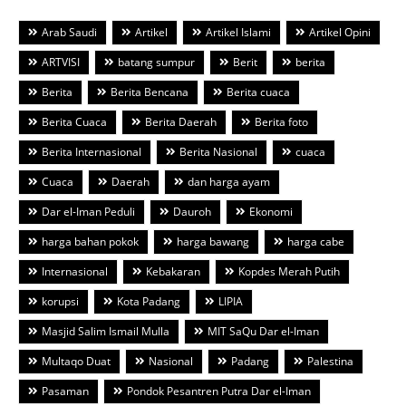
Arab Saudi
Artikel
Artikel Islami
Artikel Opini
ARTVISI
batang sumpur
Berit
berita
Berita
Berita Bencana
Berita cuaca
Berita Cuaca
Berita Daerah
Berita foto
Berita Internasional
Berita Nasional
cuaca
Cuaca
Daerah
dan harga ayam
Dar el-Iman Peduli
Dauroh
Ekonomi
harga bahan pokok
harga bawang
harga cabe
Internasional
Kebakaran
Kopdes Merah Putih
korupsi
Kota Padang
LIPIA
Masjid Salim Ismail Mulla
MIT SaQu Dar el-Iman
Multaqo Duat
Nasional
Padang
Palestina
Pasaman
Pondok Pesantren Putra Dar el-Iman