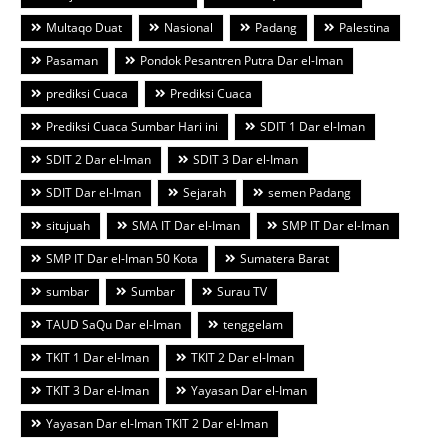
Multaqo Duat
Nasional
Padang
Palestina
Pasaman
Pondok Pesantren Putra Dar el-Iman
prediksi Cuaca
Prediksi Cuaca
Prediksi Cuaca Sumbar Hari ini
SDIT 1 Dar el-Iman
SDIT 2 Dar el-Iman
SDIT 3 Dar el-Iman
SDIT Dar el-Iman
Sejarah
semen Padang
situjuah
SMA IT Dar el-Iman
SMP IT Dar el-Iman
SMP IT Dar el-Iman 50 Kota
Sumatera Barat
sumbar
Sumbar
Surau TV
TAUD SaQu Dar el-Iman
tenggelam
TKIT 1 Dar el-Iman
TKIT 2 Dar el-Iman
TKIT 3 Dar el-Iman
Yayasan Dar el-Iman
Yayasan Dar el-Iman TKIT 2 Dar el-Iman