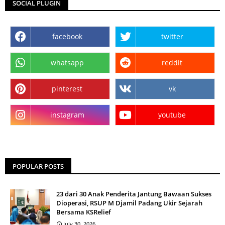
SOCIAL PLUGIN
facebook
twitter
whatsapp
reddit
pinterest
vk
instagram
youtube
POPULAR POSTS
23 dari 30 Anak Penderita Jantung Bawaan Sukses
Dioperasi, RSUP M Djamil Padang Ukir Sejarah
Bersama KSRelief
July 30, 2026