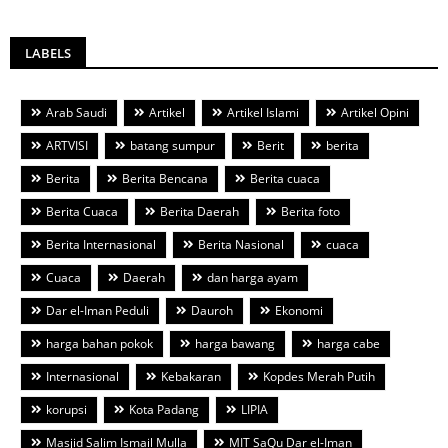
LABELS
Arab Saudi
Artikel
Artikel Islami
Artikel Opini
ARTVISI
batang sumpur
Berit
berita
Berita
Berita Bencana
Berita cuaca
Berita Cuaca
Berita Daerah
Berita foto
Berita Internasional
Berita Nasional
cuaca
Cuaca
Daerah
dan harga ayam
Dar el-Iman Peduli
Dauroh
Ekonomi
harga bahan pokok
harga bawang
harga cabe
Internasional
Kebakaran
Kopdes Merah Putih
korupsi
Kota Padang
LIPIA
Masjid Salim Ismail Mulla
MIT SaQu Dar el-Iman