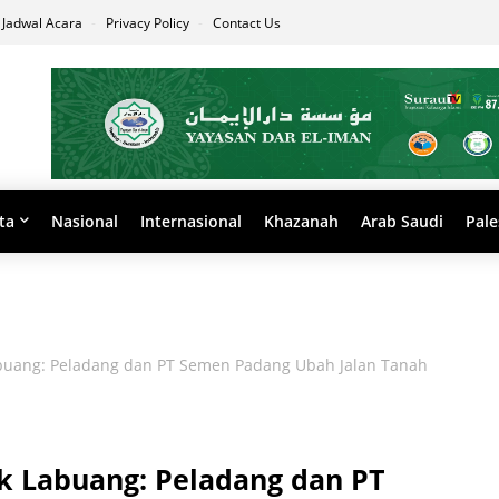
Jadwal Acara
Privacy Policy
Contact Us
ta
Nasional
Internasional
Khazanah
Arab Saudi
Pale
buang: Peladang dan PT Semen Padang Ubah Jalan Tanah
k Labuang: Peladang dan PT