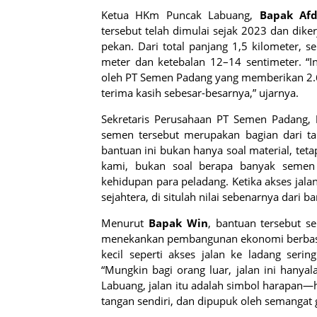
Ketua HKm Puncak Labuang,
Bapak Afd
tersebut telah dimulai sejak 2023 dan dike
pekan. Dari total panjang 1,5 kilometer, s
meter dan ketebalan 12–14 sentimeter. “I
oleh PT Semen Padang yang memberikan 2.
terima kasih sebesar-besarnya,” ujarnya.
Sekretaris Perusahaan PT Semen Padang,
semen tersebut merupakan bagian dari t
bantuan ini bukan hanya soal material, tet
kami, bukan soal berapa banyak semen 
kehidupan para peladang. Ketika akses jala
sejahtera, di situlah nilai sebenarnya dari ba
Menurut
Bapak Win
, bantuan tersebut s
menekankan pembangunan ekonomi berbasi
kecil seperti akses jalan ke ladang seri
“Mungkin bagi orang luar, jalan ini hanyal
Labuang, jalan itu adalah simbol harapan—
tangan sendiri, dan dipupuk oleh semangat