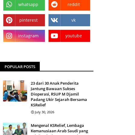
whatsapp
reddit
pinterest
vk
instagram
youtube
POPULAR POSTS
23 dari 30 Anak Penderita
Jantung Bawaan Sukses
Dioperasi, RSUP M Djamil
Padang Ukir Sejarah Bersama
KSRelief
July 30, 2026
Mengenal KSRelief, Lembaga
Kemanusiaan Arab Saudi yang