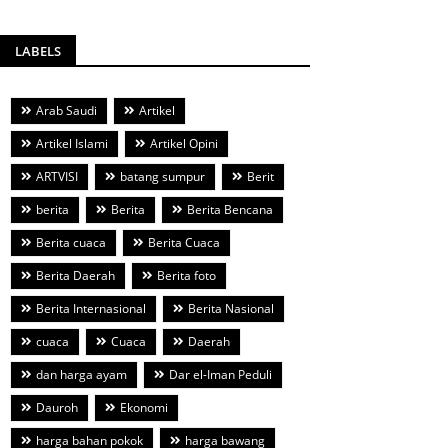
LABELS
Arab Saudi
Artikel
Artikel Islami
Artikel Opini
ARTVISI
batang sumpur
Berit
berita
Berita
Berita Bencana
Berita cuaca
Berita Cuaca
Berita Daerah
Berita foto
Berita Internasional
Berita Nasional
cuaca
Cuaca
Daerah
dan harga ayam
Dar el-Iman Peduli
Dauroh
Ekonomi
harga bahan pokok
harga bawang