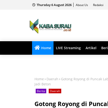
Thursday 6 August 2026
About Us
Redaksi
Home
LIVE Streaming
Artikel
Beri
Home
Daerah
Gotong Royong di Puncak La
Jadi Beton
Berita
Daerah
Gotong Royong di Punca