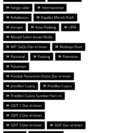
harga cabe
Internasional
Kebakaran
Kopdes Merah Putih
korupsi
Kota Padang
LIPIA
Masjid Salim Ismail Mulla
MIT SaQu Dar el-Iman
Multaqo Duat
Nasional
Padang
Palestina
Pasaman
Pondok Pesantren Putra Dar el-Iman
prediksi Cuaca
Prediksi Cuaca
Prediksi Cuaca Sumbar Hari ini
SDIT 1 Dar el-Iman
SDIT 2 Dar el-Iman
SDIT 3 Dar el-Iman
SDIT Dar el-Iman