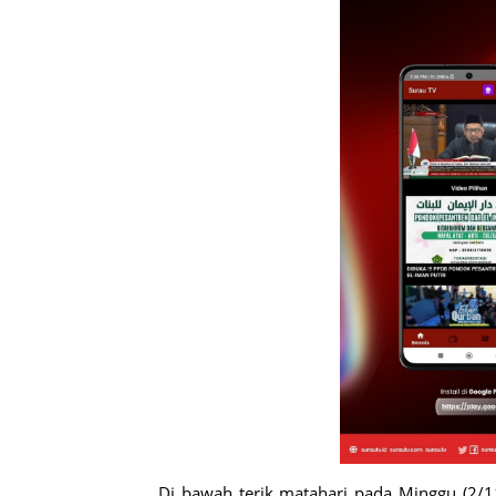
Di bawah terik matahari pada Minggu (2/1