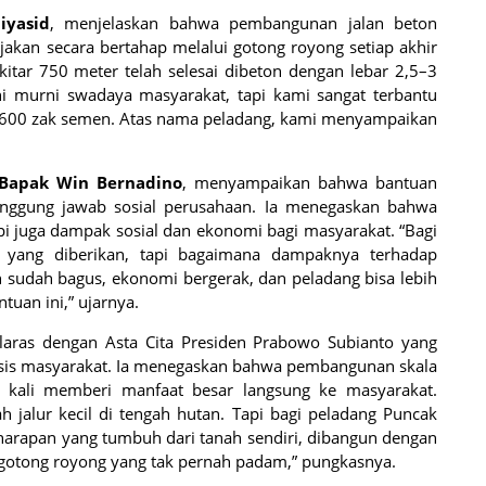
iyasid
, menjelaskan bahwa pembangunan jalan beton
rjakan secara bertahap melalui gotong royong setiap akhir
ekitar 750 meter telah selesai dibeton dengan lebar 2,5–3
ni murni swadaya masyarakat, tapi kami sangat terbantu
600 zak semen. Atas nama peladang, kami menyampaikan
Bapak Win Bernadino
, menyampaikan bahwa bantuan
anggung jawab sosial perusahaan. Ia menegaskan bahwa
api juga dampak sosial dan ekonomi bagi masyarakat. “Bagi
yang diberikan, tapi bagaimana dampaknya terhadap
n sudah bagus, ekonomi bergerak, dan peladang bisa lebih
ntuan ini,” ujarnya.
elaras dengan Asta Cita Presiden Prabowo Subianto yang
s masyarakat. Ia menegaskan bahwa pembangunan skala
ng kali memberi manfaat besar langsung ke masyarakat.
ah jalur kecil di tengah hutan. Tapi bagi peladang Puncak
harapan yang tumbuh dari tanah sendiri, dibangun dengan
 gotong royong yang tak pernah padam,” pungkasnya.