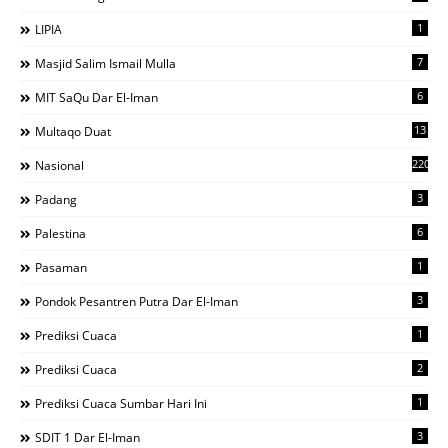
1
LIPIA
7
Masjid Salim Ismail Mulla
6
MIT SaQu Dar El-Iman
13
Multaqo Duat
220
Nasional
3
Padang
6
Palestina
1
Pasaman
3
Pondok Pesantren Putra Dar El-Iman
1
Prediksi Cuaca
2
Prediksi Cuaca
1
Prediksi Cuaca Sumbar Hari Ini
3
SDIT 1 Dar El-Iman