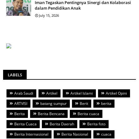
Iman Tegaskan Pentingnya Sinergi dan Kolaborasi
dalam Pendidikan Anak
July 15, 2026
LABELS
Arab Saudi
Artikel
Artikel Islami
Artikel Opini
ARTVISI
batang sumpur
Berit
berita
Berita
Berita Bencana
Berita cuaca
Berita Cuaca
Berita Daerah
Berita foto
Berita Internasional
Berita Nasional
cuaca