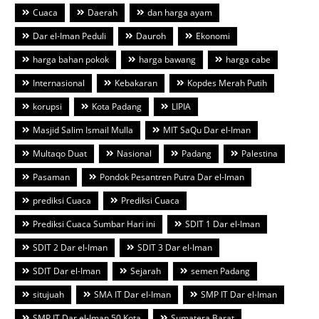
Cuaca
Daerah
dan harga ayam
Dar el-Iman Peduli
Dauroh
Ekonomi
harga bahan pokok
harga bawang
harga cabe
Internasional
Kebakaran
Kopdes Merah Putih
korupsi
Kota Padang
LIPIA
Masjid Salim Ismail Mulla
MIT SaQu Dar el-Iman
Multaqo Duat
Nasional
Padang
Palestina
Pasaman
Pondok Pesantren Putra Dar el-Iman
prediksi Cuaca
Prediksi Cuaca
Prediksi Cuaca Sumbar Hari ini
SDIT 1 Dar el-Iman
SDIT 2 Dar el-Iman
SDIT 3 Dar el-Iman
SDIT Dar el-Iman
Sejarah
semen Padang
situjuah
SMA IT Dar el-Iman
SMP IT Dar el-Iman
SMP IT Dar el-Iman 50 Kota
Sumatera Barat