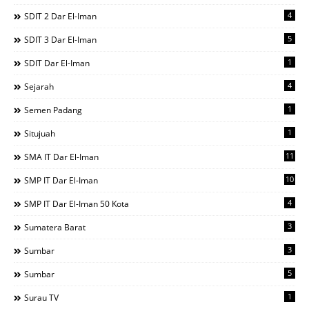
4
SDIT 2 Dar El-Iman
5
SDIT 3 Dar El-Iman
1
SDIT Dar El-Iman
4
Sejarah
1
Semen Padang
1
Situjuah
11
SMA IT Dar El-Iman
10
SMP IT Dar El-Iman
4
SMP IT Dar El-Iman 50 Kota
3
Sumatera Barat
3
Sumbar
5
Sumbar
1
Surau TV