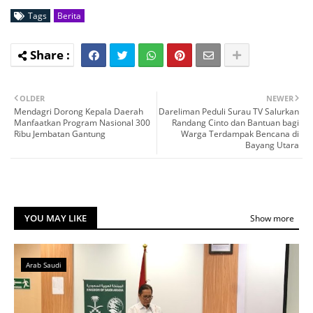
Tags
Berita
OLDER
NEWER
Mendagri Dorong Kepala Daerah
Dareliman Peduli Surau TV Salurkan
Manfaatkan Program Nasional 300
Randang Cinto dan Bantuan bagi
Ribu Jembatan Gantung
Warga Terdampak Bencana di
Bayang Utara
YOU MAY LIKE
Show more
Arab Saudi