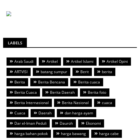
LABELS
Arab Saudi
Artikel
Artikel Islami
Artikel Opini
ARTVISI
batang sumpur
Berit
berita
Berita
Berita Bencana
Berita cuaca
Berita Cuaca
Berita Daerah
Berita foto
Berita Internasional
Berita Nasional
cuaca
Cuaca
Daerah
dan harga ayam
Dar el-Iman Peduli
Dauroh
Ekonomi
harga bahan pokok
harga bawang
harga cabe