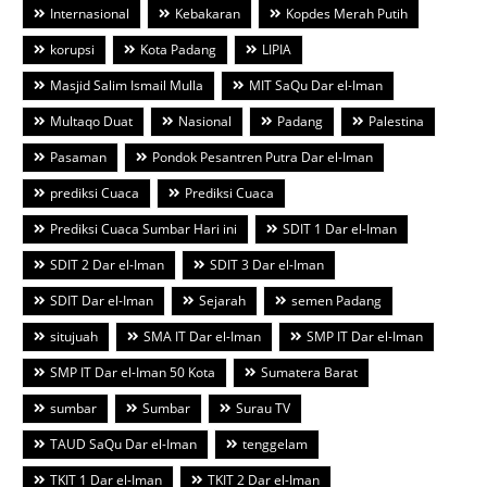
Internasional
Kebakaran
Kopdes Merah Putih
korupsi
Kota Padang
LIPIA
Masjid Salim Ismail Mulla
MIT SaQu Dar el-Iman
Multaqo Duat
Nasional
Padang
Palestina
Pasaman
Pondok Pesantren Putra Dar el-Iman
prediksi Cuaca
Prediksi Cuaca
Prediksi Cuaca Sumbar Hari ini
SDIT 1 Dar el-Iman
SDIT 2 Dar el-Iman
SDIT 3 Dar el-Iman
SDIT Dar el-Iman
Sejarah
semen Padang
situjuah
SMA IT Dar el-Iman
SMP IT Dar el-Iman
SMP IT Dar el-Iman 50 Kota
Sumatera Barat
sumbar
Sumbar
Surau TV
TAUD SaQu Dar el-Iman
tenggelam
TKIT 1 Dar el-Iman
TKIT 2 Dar el-Iman