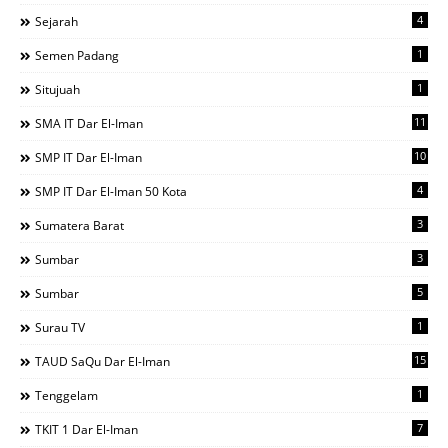
4
Sejarah
1
Semen Padang
1
Situjuah
11
SMA IT Dar El-Iman
10
SMP IT Dar El-Iman
4
SMP IT Dar El-Iman 50 Kota
3
Sumatera Barat
3
Sumbar
5
Sumbar
1
Surau TV
15
TAUD SaQu Dar El-Iman
1
Tenggelam
7
TKIT 1 Dar El-Iman