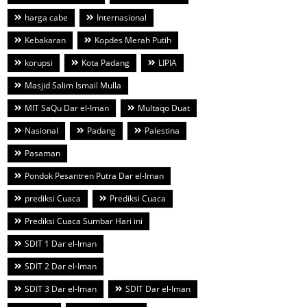
harga cabe
Internasional
Kebakaran
Kopdes Merah Putih
korupsi
Kota Padang
LIPIA
Masjid Salim Ismail Mulla
MIT SaQu Dar el-Iman
Multaqo Duat
Nasional
Padang
Palestina
Pasaman
Pondok Pesantren Putra Dar el-Iman
prediksi Cuaca
Prediksi Cuaca
Prediksi Cuaca Sumbar Hari ini
SDIT 1 Dar el-Iman
SDIT 2 Dar el-Iman
SDIT 3 Dar el-Iman
SDIT Dar el-Iman