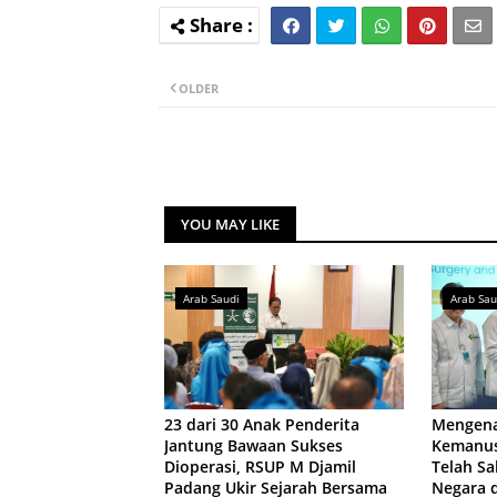
OLDER
YOU MAY LIKE
Arab Saudi
Arab Sau
23 dari 30 Anak Penderita
Mengena
Jantung Bawaan Sukses
Kemanus
Dioperasi, RSUP M Djamil
Telah Sa
Padang Ukir Sejarah Bersama
Negara 