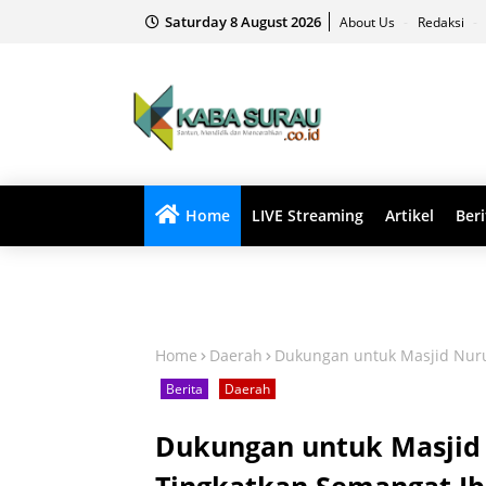
Saturday 8 August 2026
About Us
Redaksi
Home
LIVE Streaming
Artikel
Beri
Home
Daerah
Dukungan untuk Masjid Nur
Berita
Daerah
Dukungan untuk Masjid
Tingkatkan Semangat I