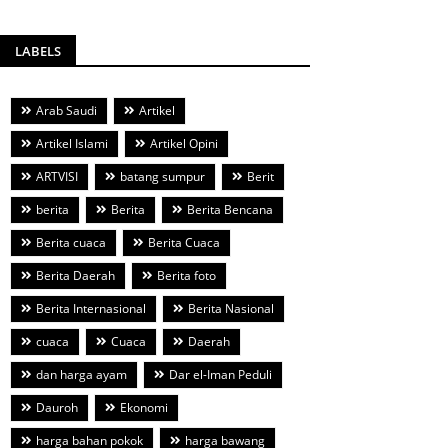
LABELS
Arab Saudi
Artikel
Artikel Islami
Artikel Opini
ARTVISI
batang sumpur
Berit
berita
Berita
Berita Bencana
Berita cuaca
Berita Cuaca
Berita Daerah
Berita foto
Berita Internasional
Berita Nasional
cuaca
Cuaca
Daerah
dan harga ayam
Dar el-Iman Peduli
Dauroh
Ekonomi
harga bahan pokok
harga bawang