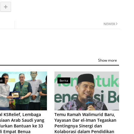
NEWER
Show more
di
Berita
l KSRelief, Lembaga
Temu Ramah Walimurid Baru,
iaan Arab Saudi yang
Yayasan Dar el-Iman Tegaskan
lurkan Bantuan ke 33
Pentingnya Sinergi dan
di Empat Benua
Kolaborasi dalam Pendidikan