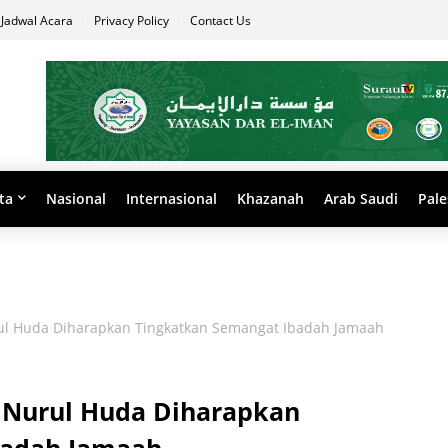
Jadwal Acara
Privacy Policy
Contact Us
ta
Nasional
Internasional
Khazanah
Arab Saudi
Pale
ul Huda Diharapkan Tingkatkan Semangat Ibadah Jamaah
 Nurul Huda Diharapkan
badah Jamaah