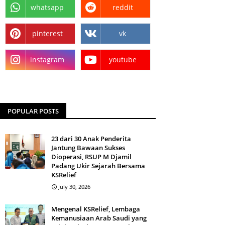
whatsapp
reddit
pinterest
vk
instagram
youtube
POPULAR POSTS
23 dari 30 Anak Penderita
Jantung Bawaan Sukses
Dioperasi, RSUP M Djamil
Padang Ukir Sejarah Bersama
KSRelief
July 30, 2026
Mengenal KSRelief, Lembaga
Kemanusiaan Arab Saudi yang