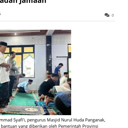
6
0
ad Syafi’i, pengurus Masjid Nurul Huda Panganak,
 bantuan yang diberikan oleh Pemerintah Provinsi