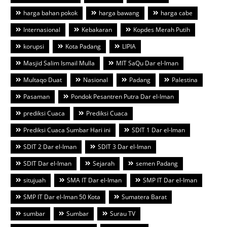
harga bahan pokok
harga bawang
harga cabe
Internasional
Kebakaran
Kopdes Merah Putih
korupsi
Kota Padang
LIPIA
Masjid Salim Ismail Mulla
MIT SaQu Dar el-Iman
Multaqo Duat
Nasional
Padang
Palestina
Pasaman
Pondok Pesantren Putra Dar el-Iman
prediksi Cuaca
Prediksi Cuaca
Prediksi Cuaca Sumbar Hari ini
SDIT 1 Dar el-Iman
SDIT 2 Dar el-Iman
SDIT 3 Dar el-Iman
SDIT Dar el-Iman
Sejarah
semen Padang
situjuah
SMA IT Dar el-Iman
SMP IT Dar el-Iman
SMP IT Dar el-Iman 50 Kota
Sumatera Barat
sumbar
Sumbar
Surau TV