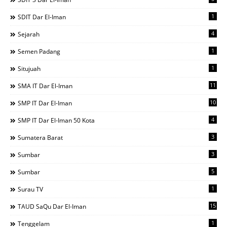
1
SDIT Dar El-Iman
4
Sejarah
1
Semen Padang
1
Situjuah
11
SMA IT Dar El-Iman
10
SMP IT Dar El-Iman
4
SMP IT Dar El-Iman 50 Kota
3
Sumatera Barat
3
Sumbar
5
Sumbar
1
Surau TV
15
TAUD SaQu Dar El-Iman
1
Tenggelam