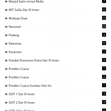
7
Masjid Salim Ismail Mulla
6
MIT SaQu Dar El-Iman
13
Multaqo Duat
220
Nasional
3
Padang
6
Palestina
1
Pasaman
3
Pondok Pesantren Putra Dar El-Iman
1
Prediksi Cuaca
2
Prediksi Cuaca
1
Prediksi Cuaca Sumbar Hari Ini
3
SDIT 1 Dar El-Iman
4
SDIT 2 Dar El-Iman
5
SDIT 3 Dar El-Iman