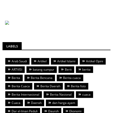
LABELS
Arab Saudi
Artikel
Artikel Islami
Artikel Opini
ARTVISI
batang sumpur
Berit
berita
Berita
Berita Bencana
Berita cuaca
Berita Cuaca
Berita Daerah
Berita foto
Berita Internasional
Berita Nasional
cuaca
Cuaca
Daerah
dan harga ayam
Dar el-Iman Peduli
Dauroh
Ekonomi