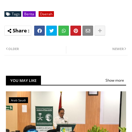
Tags
Berita
Daerah
OLDER
NEWER
YOU MAY LIKE
Show more
Arab Saudi