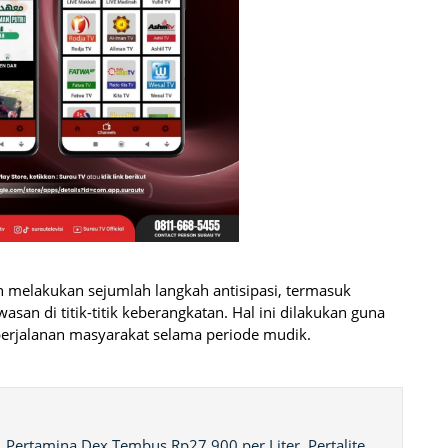
ah melakukan sejumlah langkah antisipasi, termasuk
n di titik-titik keberangkatan. Hal ini dilakukan guna
erjalanan masyarakat selama periode mudik.
Pertamina Dex Tembus Rp27.900 per Liter, Pertalite