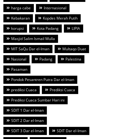
harga cabe
Internasional
Kebakaran
Kopdes Merah Putih
korupsi
Kota Padang
LIPIA
Masjid Salim Ismail Mulla
MIT SaQu Dar el-Iman
Multaqo Duat
Nasional
Padang
Palestina
Pasaman
Pondok Pesantren Putra Dar el-Iman
prediksi Cuaca
Prediksi Cuaca
Prediksi Cuaca Sumbar Hari ini
SDIT 1 Dar el-Iman
SDIT 2 Dar el-Iman
SDIT 3 Dar el-Iman
SDIT Dar el-Iman