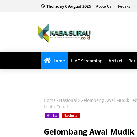
Thursday 6 August 2026
About Us
Redaksi
Home
LIVE Streaming
Artikel
Beri
Home
Nasional
Gelombang Awal Mudik Leba
Lebih Cepat
Berita
Nasional
Gelombang Awal Mudik L