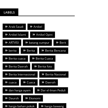
LABELS
Arab Saudi
Artikel
Artikel Islami
Artikel Opini
ARTVISI
batang sumpur
Berit
berita
Berita
Berita Bencana
Berita cuaca
Berita Cuaca
Berita Daerah
Berita foto
Berita Internasional
Berita Nasional
cuaca
Cuaca
Daerah
dan harga ayam
Dar el-Iman Peduli
Dauroh
Ekonomi
harga bahan pokok
harga bawang