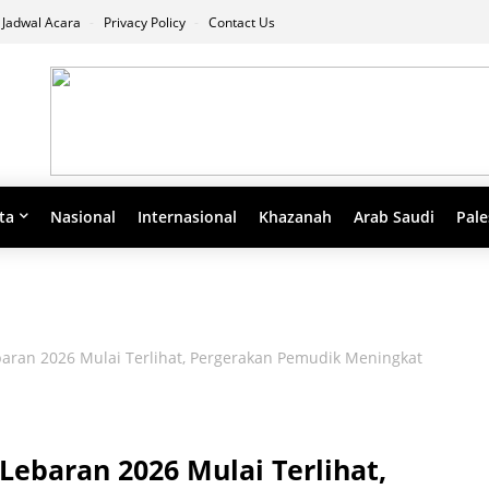
Jadwal Acara
Privacy Policy
Contact Us
ta
Nasional
Internasional
Khazanah
Arab Saudi
Pale
ran 2026 Mulai Terlihat, Pergerakan Pemudik Meningkat
ebaran 2026 Mulai Terlihat,