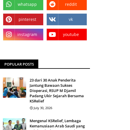
whatsapp
reddit
pinterest
vk
instagram
youtube
POPULAR POSTS
23 dari 30 Anak Penderita
Jantung Bawaan Sukses
Dioperasi, RSUP M Djamil
Padang Ukir Sejarah Bersama
KSRelief
July 30, 2026
Mengenal KSRelief, Lembaga
Kemanusiaan Arab Saudi yang