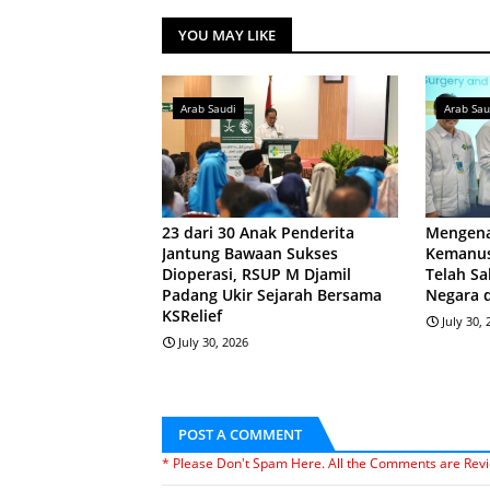
YOU MAY LIKE
Arab Saudi
Arab Sau
23 dari 30 Anak Penderita
Mengena
Jantung Bawaan Sukses
Kemanus
Dioperasi, RSUP M Djamil
Telah Sa
Padang Ukir Sejarah Bersama
Negara 
KSRelief
July 30,
July 30, 2026
POST A COMMENT
* Please Don't Spam Here. All the Comments are Rev