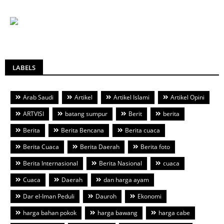
LABELS
Arab Saudi
Artikel
Artikel Islami
Artikel Opini
ARTVISI
batang sumpur
Berit
berita
Berita
Berita Bencana
Berita cuaca
Berita Cuaca
Berita Daerah
Berita foto
Berita Internasional
Berita Nasional
cuaca
Cuaca
Daerah
dan harga ayam
Dar el-Iman Peduli
Dauroh
Ekonomi
harga bahan pokok
harga bawang
harga cabe