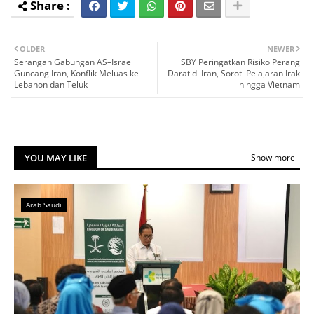
OLDER
NEWER
Serangan Gabungan AS–Israel
SBY Peringatkan Risiko Perang
Guncang Iran, Konflik Meluas ke
Darat di Iran, Soroti Pelajaran Irak
Lebanon dan Teluk
hingga Vietnam
YOU MAY LIKE
Show more
Arab Saudi