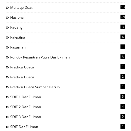
13
Multaqo Duat
220
Nasional
3
Padang
6
Palestina
1
Pasaman
3
Pondok Pesantren Putra Dar El-Iman
1
Prediksi Cuaca
2
Prediksi Cuaca
1
Prediksi Cuaca Sumbar Hari Ini
3
SDIT 1 Dar El-Iman
4
SDIT 2 Dar El-Iman
5
SDIT 3 Dar El-Iman
1
SDIT Dar El-Iman