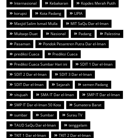
Internasional
Kebakaran
Kopdes Merah Putih
korupsi
Kota Padang
LIPIA
Masjid Salim Ismail Mulla
MIT SaQu Dar el-Iman
Multaqo Duat
Nasional
Padang
Palestina
Pasaman
Pondok Pesantren Putra Dar el-Iman
prediksi Cuaca
Prediksi Cuaca
Prediksi Cuaca Sumbar Hari ini
SDIT 1 Dar el-Iman
SDIT 2 Dar el-Iman
SDIT 3 Dar el-Iman
SDIT Dar el-Iman
Sejarah
semen Padang
situjuah
SMA IT Dar el-Iman
SMP IT Dar el-Iman
SMP IT Dar el-Iman 50 Kota
Sumatera Barat
sumbar
Sumbar
Surau TV
TAUD SaQu Dar el-Iman
tenggelam
TKIT 1 Dar el-Iman
TKIT 2 Dar el-Iman