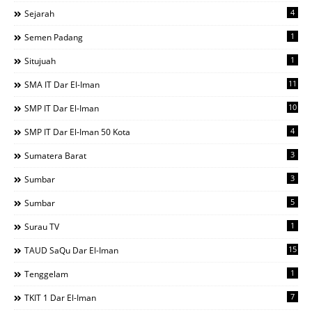
4
Sejarah
1
Semen Padang
1
Situjuah
11
SMA IT Dar El-Iman
10
SMP IT Dar El-Iman
4
SMP IT Dar El-Iman 50 Kota
3
Sumatera Barat
3
Sumbar
5
Sumbar
1
Surau TV
15
TAUD SaQu Dar El-Iman
1
Tenggelam
7
TKIT 1 Dar El-Iman