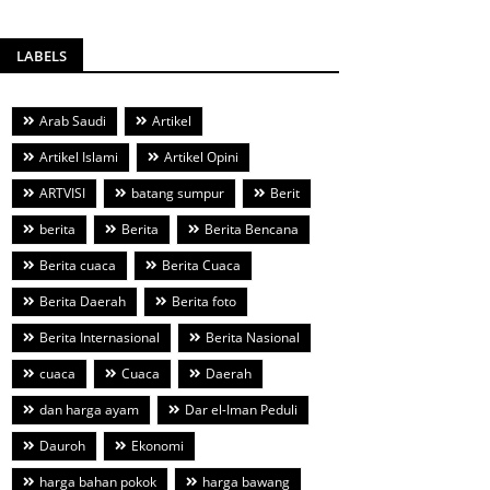
LABELS
Arab Saudi
Artikel
Artikel Islami
Artikel Opini
ARTVISI
batang sumpur
Berit
berita
Berita
Berita Bencana
Berita cuaca
Berita Cuaca
Berita Daerah
Berita foto
Berita Internasional
Berita Nasional
cuaca
Cuaca
Daerah
dan harga ayam
Dar el-Iman Peduli
Dauroh
Ekonomi
harga bahan pokok
harga bawang