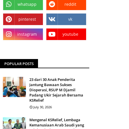
whatsapp
reddit
pinterest
vk
instagram
youtube
POPULAR POSTS
23 dari 30 Anak Penderita
Jantung Bawaan Sukses
Dioperasi, RSUP M Djamil
Padang Ukir Sejarah Bersama
KSRelief
July 30, 2026
Mengenal KSRelief, Lembaga
Kemanusiaan Arab Saudi yang