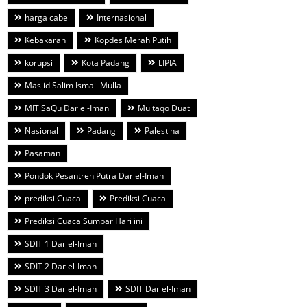
harga cabe
Internasional
Kebakaran
Kopdes Merah Putih
korupsi
Kota Padang
LIPIA
Masjid Salim Ismail Mulla
MIT SaQu Dar el-Iman
Multaqo Duat
Nasional
Padang
Palestina
Pasaman
Pondok Pesantren Putra Dar el-Iman
prediksi Cuaca
Prediksi Cuaca
Prediksi Cuaca Sumbar Hari ini
SDIT 1 Dar el-Iman
SDIT 2 Dar el-Iman
SDIT 3 Dar el-Iman
SDIT Dar el-Iman