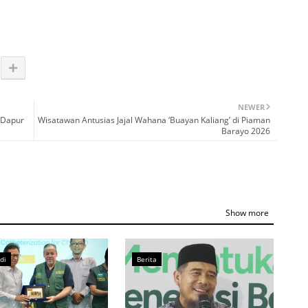
NEWER
 Dapur
Wisatawan Antusias Jajal Wahana ‘Buayan Kaliang’ di Piaman
Barayo 2026
Show more
di
Berita