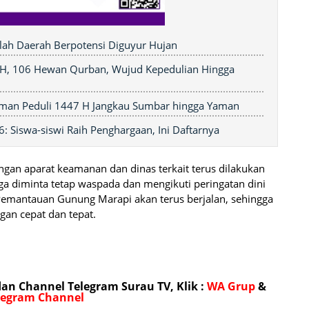
mlah Daerah Berpotensi Diguyur Hujan
 H, 106 Hewan Qurban, Wujud Kepedulian Hingga
iman Peduli 1447 H Jangkau Sumbar hingga Yaman
: Siswa-siswi Raih Penghargaan, Ini Daftarnya
an aparat keamanan dan dinas terkait terus dilakukan
 diminta tetap waspada dan mengikuti peringatan dini
.” Pemantauan Gunung Marapi akan terus berjalan, sehingga
ngan cepat dan tepat.
n Channel Telegram Surau TV, Klik :
WA Grup
&
legram Channel