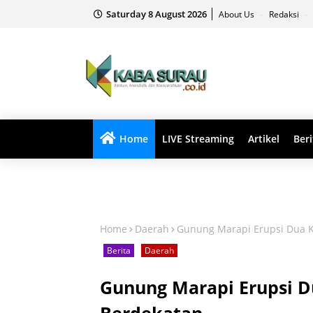
Saturday 8 August 2026
About Us
Redaksi
Home
LIVE Streaming
Artikel
Beri
Home
Daerah
Gunung Marapi Erupsi Dua K
Berita
Daerah
Gunung Marapi Erupsi D
Berdekatan