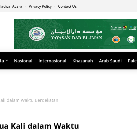
Jadwal Acara
Privacy Policy
Contact Us
ta
Nasional
Internasional
Khazanah
Arab Saudi
Pale
ali dalam Waktu Berdekatan
ua Kali dalam Waktu