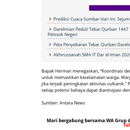
Prediksi Cuaca Sumbar Hari Ini: Seju
Dareliman Peduli Tebar Qurban 1447
Pelosok Negeri
Peta Penyebaran Tebar Qurban Darel
Akhirussanah SMA IT Dar el-Iman 2026
Bapak Herman menegaskan, “Koordinasi deng
untuk memastikan keselamatan warga. Warga
jika terjadi peningkatan aktivitas vulkanik
setiap potensi bahaya dapat diantisipasi de
Sumber: Antara News
Mari bergabung bersama WA Grup da
Te