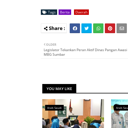
Tags
Berita
Daerah
OLDER
Legislator Tekankan Peran Aktif Dinas Pangan Awasi
MBG Sumbar
YOU MAY LIKE
Arab Saudi
Arab Sau