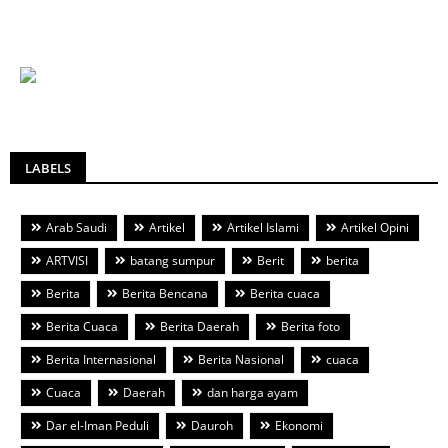
LABELS
Arab Saudi
Artikel
Artikel Islami
Artikel Opini
ARTVISI
batang sumpur
Berit
berita
Berita
Berita Bencana
Berita cuaca
Berita Cuaca
Berita Daerah
Berita foto
Berita Internasional
Berita Nasional
cuaca
Cuaca
Daerah
dan harga ayam
Dar el-Iman Peduli
Dauroh
Ekonomi