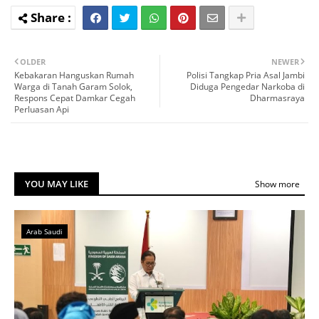
OLDER
NEWER
Kebakaran Hanguskan Rumah
Polisi Tangkap Pria Asal Jambi
Warga di Tanah Garam Solok,
Diduga Pengedar Narkoba di
Respons Cepat Damkar Cegah
Dharmasraya
Perluasan Api
YOU MAY LIKE
Show more
Arab Saudi