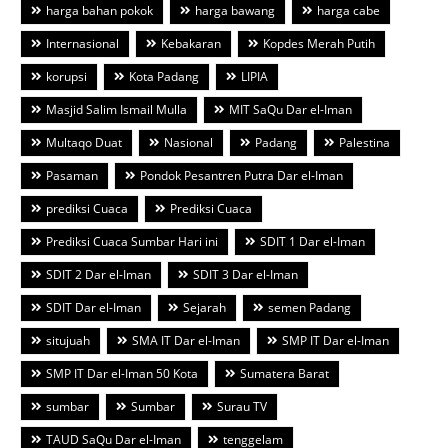
harga bahan pokok
harga bawang
harga cabe
Internasional
Kebakaran
Kopdes Merah Putih
korupsi
Kota Padang
LIPIA
Masjid Salim Ismail Mulla
MIT SaQu Dar el-Iman
Multaqo Duat
Nasional
Padang
Palestina
Pasaman
Pondok Pesantren Putra Dar el-Iman
prediksi Cuaca
Prediksi Cuaca
Prediksi Cuaca Sumbar Hari ini
SDIT 1 Dar el-Iman
SDIT 2 Dar el-Iman
SDIT 3 Dar el-Iman
SDIT Dar el-Iman
Sejarah
semen Padang
situjuah
SMA IT Dar el-Iman
SMP IT Dar el-Iman
SMP IT Dar el-Iman 50 Kota
Sumatera Barat
sumbar
Sumbar
Surau TV
TAUD SaQu Dar el-Iman
tenggelam