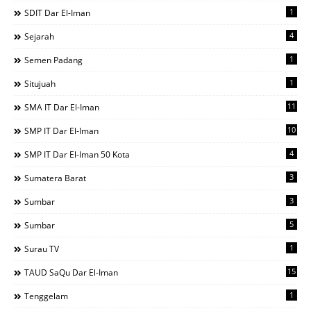
1
SDIT Dar El-Iman
4
Sejarah
1
Semen Padang
1
Situjuah
11
SMA IT Dar El-Iman
10
SMP IT Dar El-Iman
4
SMP IT Dar El-Iman 50 Kota
3
Sumatera Barat
3
Sumbar
5
Sumbar
1
Surau TV
15
TAUD SaQu Dar El-Iman
1
Tenggelam