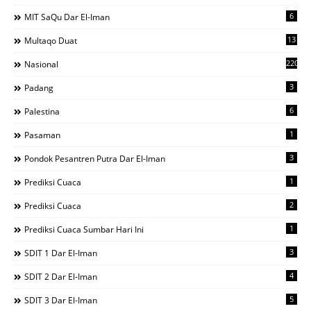
6
MIT SaQu Dar El-Iman
13
Multaqo Duat
220
Nasional
3
Padang
6
Palestina
1
Pasaman
3
Pondok Pesantren Putra Dar El-Iman
1
Prediksi Cuaca
2
Prediksi Cuaca
1
Prediksi Cuaca Sumbar Hari Ini
3
SDIT 1 Dar El-Iman
4
SDIT 2 Dar El-Iman
5
SDIT 3 Dar El-Iman