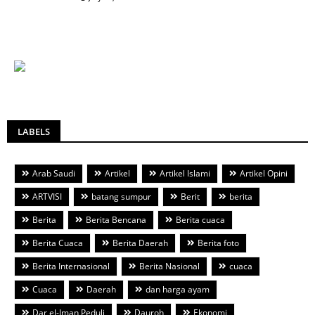
LABELS
Arab Saudi
Artikel
Artikel Islami
Artikel Opini
ARTVISI
batang sumpur
Berit
berita
Berita
Berita Bencana
Berita cuaca
Berita Cuaca
Berita Daerah
Berita foto
Berita Internasional
Berita Nasional
cuaca
Cuaca
Daerah
dan harga ayam
Dar el-Iman Peduli
Dauroh
Ekonomi