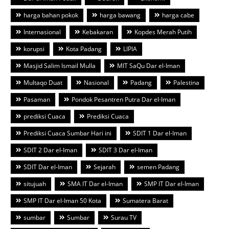
harga bahan pokok
harga bawang
harga cabe
Internasional
Kebakaran
Kopdes Merah Putih
korupsi
Kota Padang
LIPIA
Masjid Salim Ismail Mulla
MIT SaQu Dar el-Iman
Multaqo Duat
Nasional
Padang
Palestina
Pasaman
Pondok Pesantren Putra Dar el-Iman
prediksi Cuaca
Prediksi Cuaca
Prediksi Cuaca Sumbar Hari ini
SDIT 1 Dar el-Iman
SDIT 2 Dar el-Iman
SDIT 3 Dar el-Iman
SDIT Dar el-Iman
Sejarah
semen Padang
situjuah
SMA IT Dar el-Iman
SMP IT Dar el-Iman
SMP IT Dar el-Iman 50 Kota
Sumatera Barat
sumbar
Sumbar
Surau TV