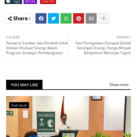
Tags
Berita
Daerah
OLDER
NEWER
Pemprov Sumbar dan Pemkab Solok
Iran Peringatkan Dampak Global
Selatan Perkuat Sinergi dalam
Serangan Energi, Harga Minyak
Program Strategis Pembangunan
Berpotensi Melonjak Tajam
YOU MAY LIKE
Show more
Arab Saudi