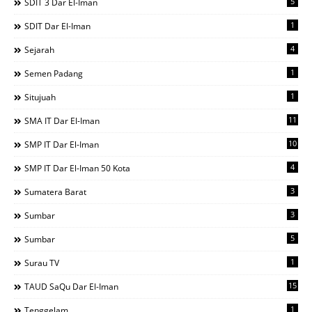
5
SDIT 3 Dar El-Iman
1
SDIT Dar El-Iman
4
Sejarah
1
Semen Padang
1
Situjuah
11
SMA IT Dar El-Iman
10
SMP IT Dar El-Iman
4
SMP IT Dar El-Iman 50 Kota
3
Sumatera Barat
3
Sumbar
5
Sumbar
1
Surau TV
15
TAUD SaQu Dar El-Iman
1
Tenggelam