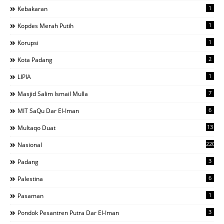
1
Kebakaran
1
Kopdes Merah Putih
1
Korupsi
2
Kota Padang
1
LIPIA
7
Masjid Salim Ismail Mulla
6
MIT SaQu Dar El-Iman
13
Multaqo Duat
220
Nasional
3
Padang
6
Palestina
1
Pasaman
3
Pondok Pesantren Putra Dar El-Iman