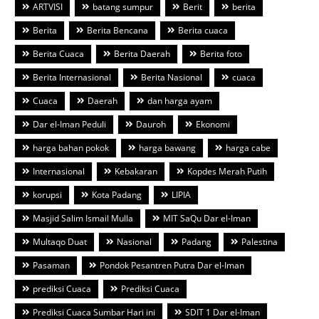
ARTVISI
batang sumpur
Berit
berita
Berita
Berita Bencana
Berita cuaca
Berita Cuaca
Berita Daerah
Berita foto
Berita Internasional
Berita Nasional
cuaca
Cuaca
Daerah
dan harga ayam
Dar el-Iman Peduli
Dauroh
Ekonomi
harga bahan pokok
harga bawang
harga cabe
Internasional
Kebakaran
Kopdes Merah Putih
korupsi
Kota Padang
LIPIA
Masjid Salim Ismail Mulla
MIT SaQu Dar el-Iman
Multaqo Duat
Nasional
Padang
Palestina
Pasaman
Pondok Pesantren Putra Dar el-Iman
prediksi Cuaca
Prediksi Cuaca
Prediksi Cuaca Sumbar Hari ini
SDIT 1 Dar el-Iman