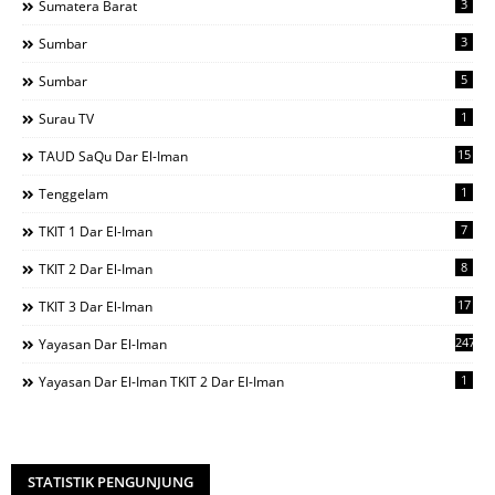
3
Sumatera Barat
3
Sumbar
5
Sumbar
1
Surau TV
15
TAUD SaQu Dar El-Iman
1
Tenggelam
7
TKIT 1 Dar El-Iman
8
TKIT 2 Dar El-Iman
17
TKIT 3 Dar El-Iman
247
Yayasan Dar El-Iman
1
Yayasan Dar El-Iman TKIT 2 Dar El-Iman
STATISTIK PENGUNJUNG