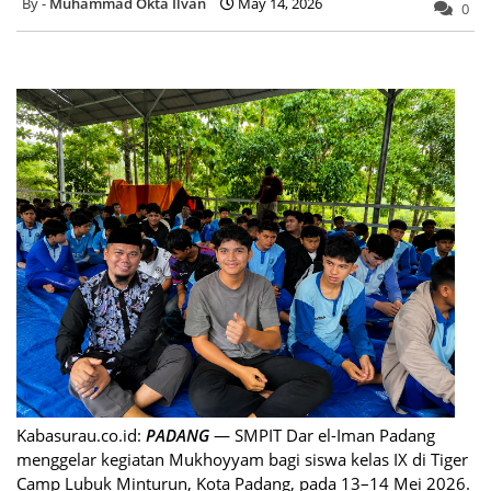
Muhammad Okta Ilvan
May 14, 2026
0
Kabasurau.co.id:
PADANG
— SMPIT Dar el-Iman Padang
menggelar kegiatan Mukhoyyam bagi siswa kelas IX di Tiger
Camp Lubuk Minturun, Kota Padang, pada 13–14 Mei 2026.