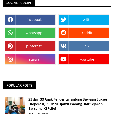
SOCIAL PLUGIN
facebook
twitter
whatsapp
reddit
pinterest
vk
instagram
youtube
POPULAR POSTS
23 dari 30 Anak Penderita Jantung Bawaan Sukses
Dioperasi, RSUP M Djamil Padang Ukir Sejarah
Bersama KSRelief