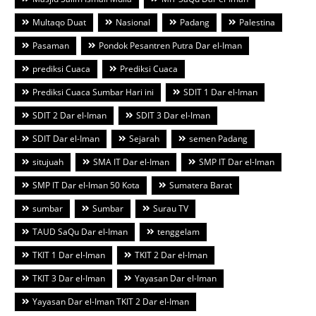
Multaqo Duat
Nasional
Padang
Palestina
Pasaman
Pondok Pesantren Putra Dar el-Iman
prediksi Cuaca
Prediksi Cuaca
Prediksi Cuaca Sumbar Hari ini
SDIT 1 Dar el-Iman
SDIT 2 Dar el-Iman
SDIT 3 Dar el-Iman
SDIT Dar el-Iman
Sejarah
semen Padang
situjuah
SMA IT Dar el-Iman
SMP IT Dar el-Iman
SMP IT Dar el-Iman 50 Kota
Sumatera Barat
sumbar
Sumbar
Surau TV
TAUD SaQu Dar el-Iman
tenggelam
TKIT 1 Dar el-Iman
TKIT 2 Dar el-Iman
TKIT 3 Dar el-Iman
Yayasan Dar el-Iman
Yayasan Dar el-Iman TKIT 2 Dar el-Iman