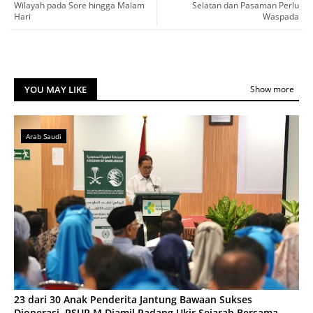
Wilayah pada Sore hingga Malam
Selatan dan Pasaman Perlu
Hari
Waspada
YOU MAY LIKE
Show more
Arab Saudi
23 dari 30 Anak Penderita Jantung Bawaan Sukses
Dioperasi, RSUP M Djamil Padang Ukir Sejarah Bersama