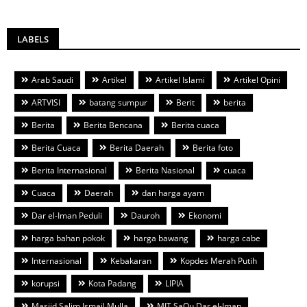
LABELS
Arab Saudi
Artikel
Artikel Islami
Artikel Opini
ARTVISI
batang sumpur
Berit
berita
Berita
Berita Bencana
Berita cuaca
Berita Cuaca
Berita Daerah
Berita foto
Berita Internasional
Berita Nasional
cuaca
Cuaca
Daerah
dan harga ayam
Dar el-Iman Peduli
Dauroh
Ekonomi
harga bahan pokok
harga bawang
harga cabe
Internasional
Kebakaran
Kopdes Merah Putih
korupsi
Kota Padang
LIPIA
Masjid Salim Ismail Mulla
MIT SaQu Dar el-Iman