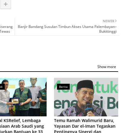
NEWER
Diserang
Banjir Bandang Susulan Timbun Akses Utama Palembayan–
 Tewas
Bukittinggi
Show more
di
Berita
l KSRelief, Lembaga
Temu Ramah Walimurid Baru,
iaan Arab Saudi yang
Yayasan Dar el-Iman Tegaskan
lurkan Bantuan ke 33
Pentingnya Sinergi dan