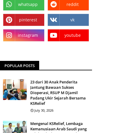
whatsapp
reddit
pinterest
vk
instagram
youtube
POPULAR POSTS
23 dari 30 Anak Penderita
Jantung Bawaan Sukses
Dioperasi, RSUP M Djamil
Padang Ukir Sejarah Bersama
KSRelief
July 30, 2026
Mengenal KSRelief, Lembaga
Kemanusiaan Arab Saudi yang