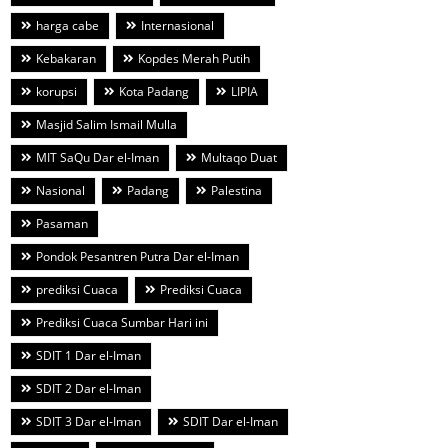
harga cabe
Internasional
Kebakaran
Kopdes Merah Putih
korupsi
Kota Padang
LIPIA
Masjid Salim Ismail Mulla
MIT SaQu Dar el-Iman
Multaqo Duat
Nasional
Padang
Palestina
Pasaman
Pondok Pesantren Putra Dar el-Iman
prediksi Cuaca
Prediksi Cuaca
Prediksi Cuaca Sumbar Hari ini
SDIT 1 Dar el-Iman
SDIT 2 Dar el-Iman
SDIT 3 Dar el-Iman
SDIT Dar el-Iman