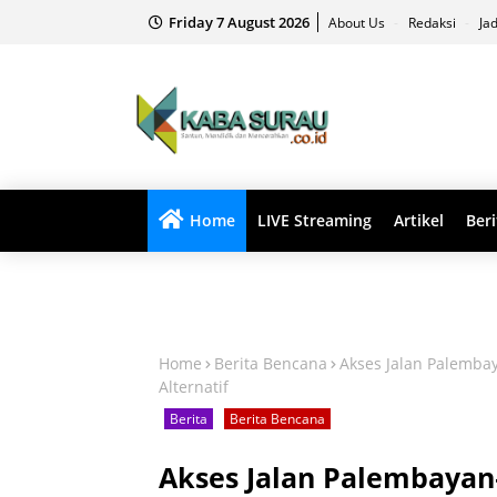
Friday 7 August 2026
About Us
Redaksi
Ja
Home
LIVE Streaming
Artikel
Beri
Home
Berita Bencana
Akses Jalan Palembay
Alternatif
Berita
Berita Bencana
Akses Jalan Palembayan