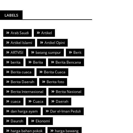
LABELS
Arab Saudi
Artikel
Artikel Islami
Artikel Opini
ARTVISI
batang sumpur
Berit
berita
Berita
Berita Bencana
Berita cuaca
Berita Cuaca
Berita Daerah
Berita foto
Berita Internasional
Berita Nasional
cuaca
Cuaca
Daerah
dan harga ayam
Dar el-Iman Peduli
Dauroh
Ekonomi
harga bahan pokok
harga bawang