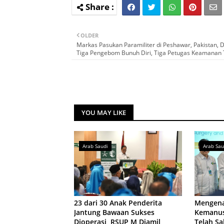
OLDER
Markas Pasukan Paramiliter di Peshawar, Pakistan, 
Tiga Pengebom Bunuh Diri, Tiga Petugas Keamanan
YOU MAY LIKE
Arab Saudi
Arab Sau
23 dari 30 Anak Penderita
Mengena
Jantung Bawaan Sukses
Kemanus
Dioperasi, RSUP M Djamil
Telah Sa