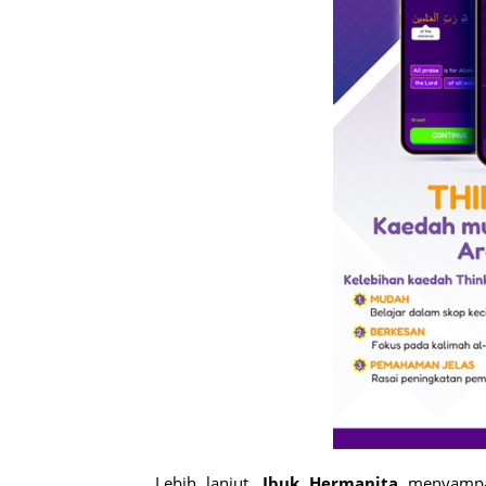
Lebih lanjut,
Ibuk Hermanita
menyampai