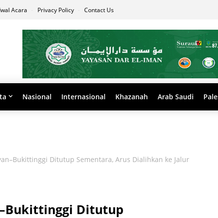
dwal Acara
Privacy Policy
Contact Us
ta
Nasional
Internasional
Khazanah
Arab Saudi
Pale
an–Bukittinggi Ditutup Sementara, Arus Dialihkan ke Jalur
–Bukittinggi Ditutup