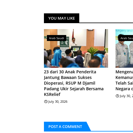
YOU MAY LIKE
Arab Saudi
Arab Sau
23 dari 30 Anak Penderita
Mengena
Jantung Bawaan Sukses
Kemanus
Dioperasi, RSUP M Djamil
Telah Sa
Padang Ukir Sejarah Bersama
Negara 
KSRelief
July 30,
July 30, 2026
POST A COMMENT