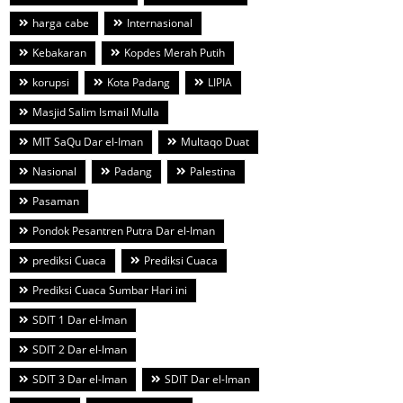
harga cabe
Internasional
Kebakaran
Kopdes Merah Putih
korupsi
Kota Padang
LIPIA
Masjid Salim Ismail Mulla
MIT SaQu Dar el-Iman
Multaqo Duat
Nasional
Padang
Palestina
Pasaman
Pondok Pesantren Putra Dar el-Iman
prediksi Cuaca
Prediksi Cuaca
Prediksi Cuaca Sumbar Hari ini
SDIT 1 Dar el-Iman
SDIT 2 Dar el-Iman
SDIT 3 Dar el-Iman
SDIT Dar el-Iman