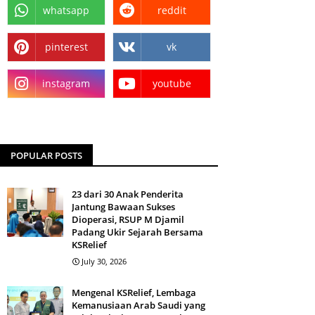
whatsapp
reddit
pinterest
vk
instagram
youtube
POPULAR POSTS
23 dari 30 Anak Penderita
Jantung Bawaan Sukses
Dioperasi, RSUP M Djamil
Padang Ukir Sejarah Bersama
KSRelief
July 30, 2026
Mengenal KSRelief, Lembaga
Kemanusiaan Arab Saudi yang