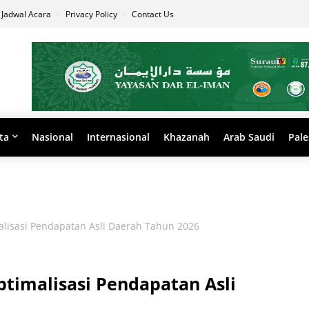
Jadwal Acara
Privacy Policy
Contact Us
ta
Nasional
Internasional
Khazanah
Arab Saudi
Pale
isasi Pendapatan Asli Daerah Tahun 2026
imalisasi Pendapatan Asli