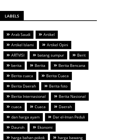
LABELS
Arab Saudi
Artikel
Artikel Islami
Artikel Opini
ARTVISI
batang sumpur
Berit
berita
Berita
Berita Bencana
Berita cuaca
Berita Cuaca
Berita Daerah
Berita foto
Berita Internasional
Berita Nasional
cuaca
Cuaca
Daerah
dan harga ayam
Dar el-Iman Peduli
Dauroh
Ekonomi
harga bahan pokok
harga bawang