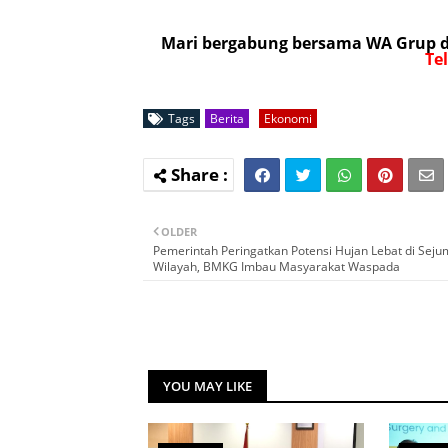
Mari bergabung bersama WA Grup da
Te
Tags
Berita
Ekonomi
OLDER
Pemerintah Peringatkan Potensi Hujan Lebat di Seju
Wilayah, BMKG Imbau Masyarakat Waspada
YOU MAY LIKE