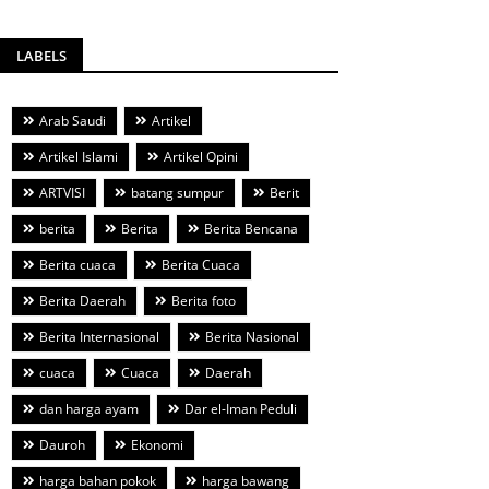
LABELS
Arab Saudi
Artikel
Artikel Islami
Artikel Opini
ARTVISI
batang sumpur
Berit
berita
Berita
Berita Bencana
Berita cuaca
Berita Cuaca
Berita Daerah
Berita foto
Berita Internasional
Berita Nasional
cuaca
Cuaca
Daerah
dan harga ayam
Dar el-Iman Peduli
Dauroh
Ekonomi
harga bahan pokok
harga bawang