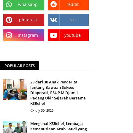
whatsapp
reddit
pinterest
vk
instagram
youtube
POPULAR POSTS
23 dari 30 Anak Penderita
Jantung Bawaan Sukses
Dioperasi, RSUP M Djamil
Padang Ukir Sejarah Bersama
KSRelief
July 30, 2026
Mengenal KSRelief, Lembaga
Kemanusiaan Arab Saudi yang