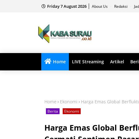
Friday 7 August 2026
About Us
Redaksi
Ja
Home
LIVE Streaming
Artikel
Beri
Home
Ekonomi
Harga Emas Global Berflukt
Berita
Ekonomi
Harga Emas Global Berfl
Cermati Sentimen Pasar