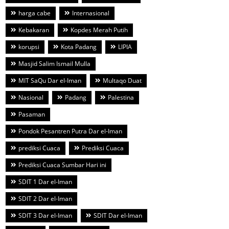
harga cabe
Internasional
Kebakaran
Kopdes Merah Putih
korupsi
Kota Padang
LIPIA
Masjid Salim Ismail Mulla
MIT SaQu Dar el-Iman
Multaqo Duat
Nasional
Padang
Palestina
Pasaman
Pondok Pesantren Putra Dar el-Iman
prediksi Cuaca
Prediksi Cuaca
Prediksi Cuaca Sumbar Hari ini
SDIT 1 Dar el-Iman
SDIT 2 Dar el-Iman
SDIT 3 Dar el-Iman
SDIT Dar el-Iman