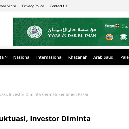
dwal Acara
Privacy Policy
Contact Us
ta
Nasional
Internasional
Khazanah
Arab Saudi
Pale
uasi, Investor Diminta Cermati Sentimen Pasar
uktuasi, Investor Diminta