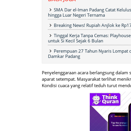
SMA Dar el-Iman Padang Catat Kelulu
hingga Luar Negeri Ternama
Breaking News! Rupiah Anjlok ke Rp1
Tinggal Kerja Tanpa Cemas: Playhouse
untuk Si Kecil Sejak 6 Bulan
Perempuan 27 Tahun Nyaris Lompat da
Damkar Padang
Penyelenggaraan acara berlangsung dalam
aparat setempat. Masyarakat terlihat menik
Kondisi cuaca yang relatif teduh turut mend