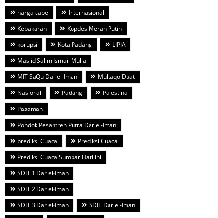
harga cabe
Internasional
Kebakaran
Kopdes Merah Putih
korupsi
Kota Padang
LIPIA
Masjid Salim Ismail Mulla
MIT SaQu Dar el-Iman
Multaqo Duat
Nasional
Padang
Palestina
Pasaman
Pondok Pesantren Putra Dar el-Iman
prediksi Cuaca
Prediksi Cuaca
Prediksi Cuaca Sumbar Hari ini
SDIT 1 Dar el-Iman
SDIT 2 Dar el-Iman
SDIT 3 Dar el-Iman
SDIT Dar el-Iman