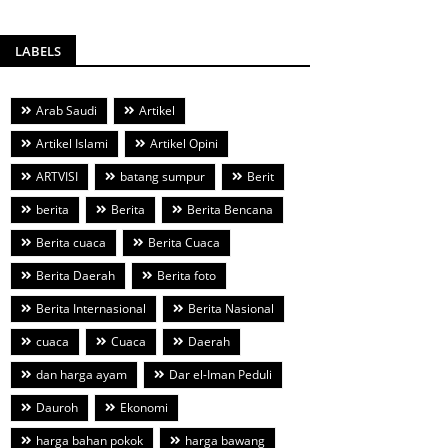
LABELS
Arab Saudi
Artikel
Artikel Islami
Artikel Opini
ARTVISI
batang sumpur
Berit
berita
Berita
Berita Bencana
Berita cuaca
Berita Cuaca
Berita Daerah
Berita foto
Berita Internasional
Berita Nasional
cuaca
Cuaca
Daerah
dan harga ayam
Dar el-Iman Peduli
Dauroh
Ekonomi
harga bahan pokok
harga bawang