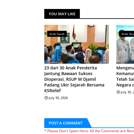
YOU MAY LIKE
Arab Saudi
Arab Sau
23 dari 30 Anak Penderita
Mengena
Jantung Bawaan Sukses
Kemanus
Dioperasi, RSUP M Djamil
Telah Sa
Padang Ukir Sejarah Bersama
Negara 
KSRelief
July 30,
July 30, 2026
POST A COMMENT
* Please Don't Spam Here. All the Comments are Rev