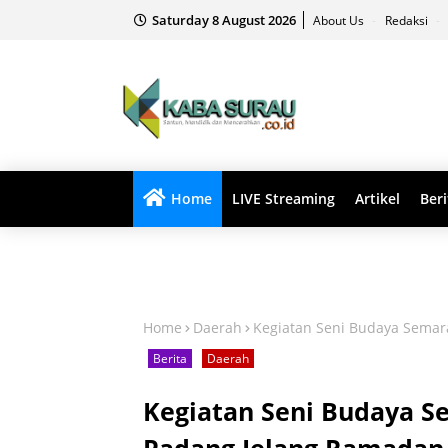
Saturday 8 August 2026
About Us
Redaksi
Home
LIVE Streaming
Artikel
Beri
Home
Daerah
Kegiatan Seni Budaya Semar
Berita
Daerah
Kegiatan Seni Budaya S
Padang Jelang Ramadan