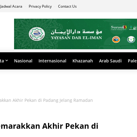
Jadwal Acara
Privacy Policy
Contact Us
ta
Nasional
Internasional
Khazanah
Arab Saudi
Pale
akkan Akhir Pekan di Padang Jelang Ramadan
emarakkan Akhir Pekan di