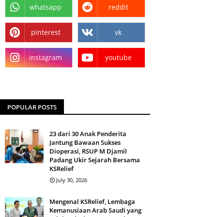
whatsapp
reddit
pinterest
vk
instagram
youtube
POPULAR POSTS
23 dari 30 Anak Penderita
Jantung Bawaan Sukses
Dioperasi, RSUP M Djamil
Padang Ukir Sejarah Bersama
KSRelief
July 30, 2026
Mengenal KSRelief, Lembaga
Kemanusiaan Arab Saudi yang