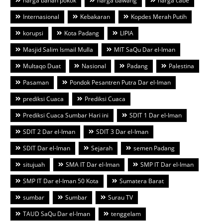
harga bahan pokok
harga bawang
harga cabe
Internasional
Kebakaran
Kopdes Merah Putih
korupsi
Kota Padang
LIPIA
Masjid Salim Ismail Mulla
MIT SaQu Dar el-Iman
Multaqo Duat
Nasional
Padang
Palestina
Pasaman
Pondok Pesantren Putra Dar el-Iman
prediksi Cuaca
Prediksi Cuaca
Prediksi Cuaca Sumbar Hari ini
SDIT 1 Dar el-Iman
SDIT 2 Dar el-Iman
SDIT 3 Dar el-Iman
SDIT Dar el-Iman
Sejarah
semen Padang
situjuah
SMA IT Dar el-Iman
SMP IT Dar el-Iman
SMP IT Dar el-Iman 50 Kota
Sumatera Barat
sumbar
Sumbar
Surau TV
TAUD SaQu Dar el-Iman
tenggelam