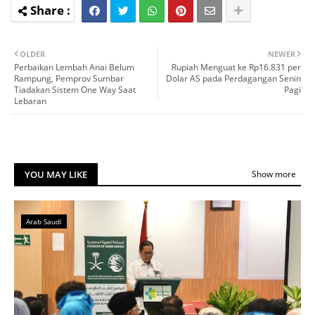
OLDER
NEWER
Perbaikan Lembah Anai Belum
Rupiah Menguat ke Rp16.831 per
Rampung, Pemprov Sumbar
Dolar AS pada Perdagangan Senin
Tiadakan Sistem One Way Saat
Pagi
Lebaran
YOU MAY LIKE
Show more
Arab Saudi