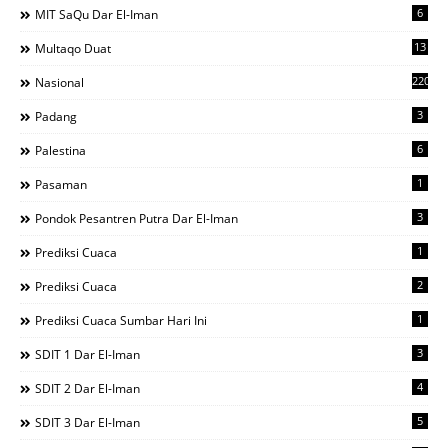
6
MIT SaQu Dar El-Iman
13
Multaqo Duat
220
Nasional
3
Padang
6
Palestina
1
Pasaman
3
Pondok Pesantren Putra Dar El-Iman
1
Prediksi Cuaca
2
Prediksi Cuaca
1
Prediksi Cuaca Sumbar Hari Ini
3
SDIT 1 Dar El-Iman
4
SDIT 2 Dar El-Iman
5
SDIT 3 Dar El-Iman