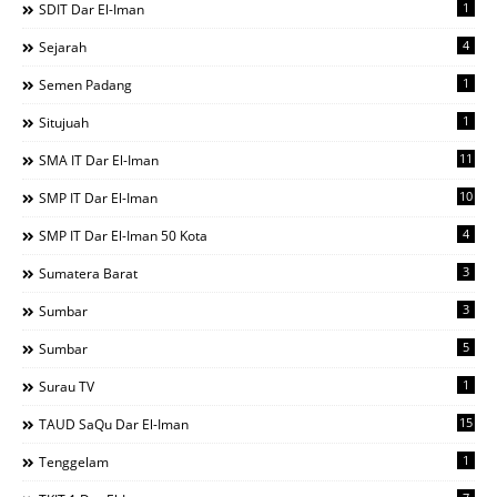
1
SDIT Dar El-Iman
4
Sejarah
1
Semen Padang
1
Situjuah
11
SMA IT Dar El-Iman
10
SMP IT Dar El-Iman
4
SMP IT Dar El-Iman 50 Kota
3
Sumatera Barat
3
Sumbar
5
Sumbar
1
Surau TV
15
TAUD SaQu Dar El-Iman
1
Tenggelam