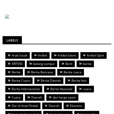
LABELS
Arab Saudi
Artikel
Artikel Islami
Artikel Opini
ARTVISI
batang sumpur
Berit
berita
Berita
Berita Bencana
Berita cuaca
Berita Cuaca
Berita Daerah
Berita foto
Berita Internasional
Berita Nasional
cuaca
Cuaca
Daerah
dan harga ayam
Dar el-Iman Peduli
Dauroh
Ekonomi