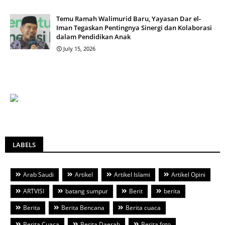
Temu Ramah Walimurid Baru, Yayasan Dar el-
Iman Tegaskan Pentingnya Sinergi dan Kolaborasi
dalam Pendidikan Anak
July 15, 2026
LABELS
Arab Saudi
Artikel
Artikel Islami
Artikel Opini
ARTVISI
batang sumpur
Berit
berita
Berita
Berita Bencana
Berita cuaca
Berita Cuaca
Berita Daerah
Berita foto