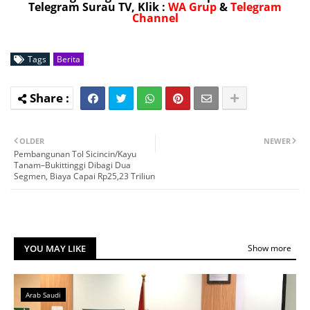
Telegram Surau TV, Klik :
WA Grup
&
Telegram
Channel
Tags
Berita
OLDER
NEWER
Pembangunan Tol Sicincin/Kayu
Tanam–Bukittinggi Dibagi Dua
Segmen, Biaya Capai Rp25,23 Triliun
YOU MAY LIKE
Show more
Arab Saudi