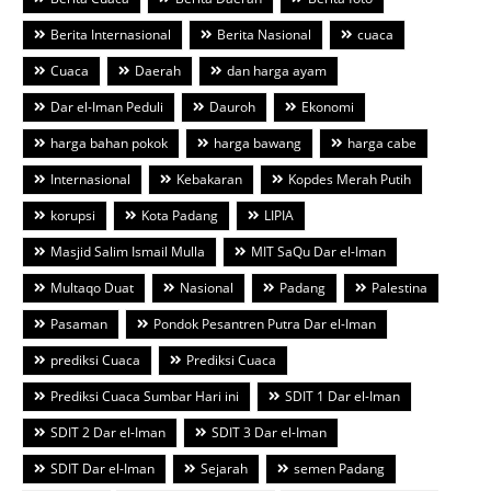
Berita Internasional
Berita Nasional
cuaca
Cuaca
Daerah
dan harga ayam
Dar el-Iman Peduli
Dauroh
Ekonomi
harga bahan pokok
harga bawang
harga cabe
Internasional
Kebakaran
Kopdes Merah Putih
korupsi
Kota Padang
LIPIA
Masjid Salim Ismail Mulla
MIT SaQu Dar el-Iman
Multaqo Duat
Nasional
Padang
Palestina
Pasaman
Pondok Pesantren Putra Dar el-Iman
prediksi Cuaca
Prediksi Cuaca
Prediksi Cuaca Sumbar Hari ini
SDIT 1 Dar el-Iman
SDIT 2 Dar el-Iman
SDIT 3 Dar el-Iman
SDIT Dar el-Iman
Sejarah
semen Padang