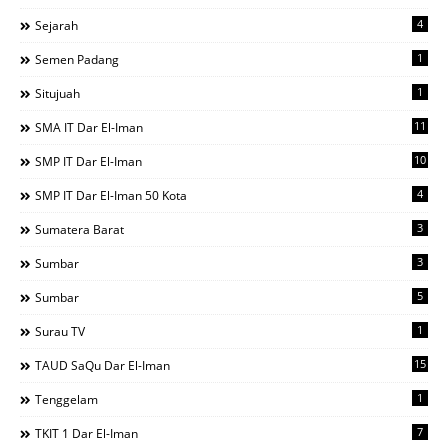
4
Sejarah
1
Semen Padang
1
Situjuah
11
SMA IT Dar El-Iman
10
SMP IT Dar El-Iman
4
SMP IT Dar El-Iman 50 Kota
3
Sumatera Barat
3
Sumbar
5
Sumbar
1
Surau TV
15
TAUD SaQu Dar El-Iman
1
Tenggelam
7
TKIT 1 Dar El-Iman