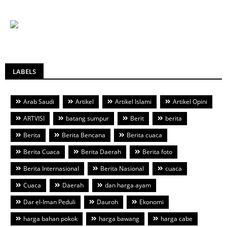
LABELS
Arab Saudi
Artikel
Artikel Islami
Artikel Opini
ARTVISI
batang sumpur
Berit
berita
Berita
Berita Bencana
Berita cuaca
Berita Cuaca
Berita Daerah
Berita foto
Berita Internasional
Berita Nasional
cuaca
Cuaca
Daerah
dan harga ayam
Dar el-Iman Peduli
Dauroh
Ekonomi
harga bahan pokok
harga bawang
harga cabe