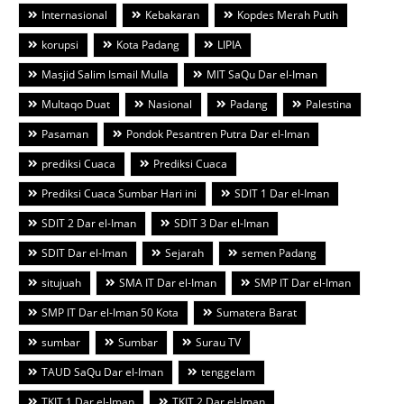
Internasional
Kebakaran
Kopdes Merah Putih
korupsi
Kota Padang
LIPIA
Masjid Salim Ismail Mulla
MIT SaQu Dar el-Iman
Multaqo Duat
Nasional
Padang
Palestina
Pasaman
Pondok Pesantren Putra Dar el-Iman
prediksi Cuaca
Prediksi Cuaca
Prediksi Cuaca Sumbar Hari ini
SDIT 1 Dar el-Iman
SDIT 2 Dar el-Iman
SDIT 3 Dar el-Iman
SDIT Dar el-Iman
Sejarah
semen Padang
situjuah
SMA IT Dar el-Iman
SMP IT Dar el-Iman
SMP IT Dar el-Iman 50 Kota
Sumatera Barat
sumbar
Sumbar
Surau TV
TAUD SaQu Dar el-Iman
tenggelam
TKIT 1 Dar el-Iman
TKIT 2 Dar el-Iman