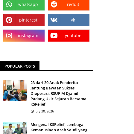
whatsapp
reddit
pinterest
vk
instagram
youtube
POPULAR POSTS
23 dari 30 Anak Penderita
Jantung Bawaan Sukses
Dioperasi, RSUP M Djamil
Padang Ukir Sejarah Bersama
KSRelief
July 30, 2026
Mengenal KSRelief, Lembaga
Kemanusiaan Arab Saudi yang