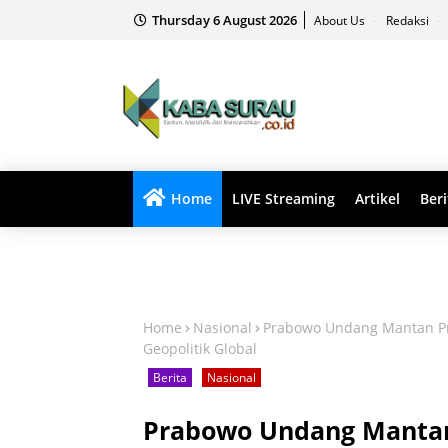
Thursday 6 August 2026
About Us
Redaksi
Home
LIVE Streaming
Artikel
Beri
Home
Nasional
Prabowo Undang Mantan Pre
Geopolitik Global
Berita
Nasional
Prabowo Undang Mantan