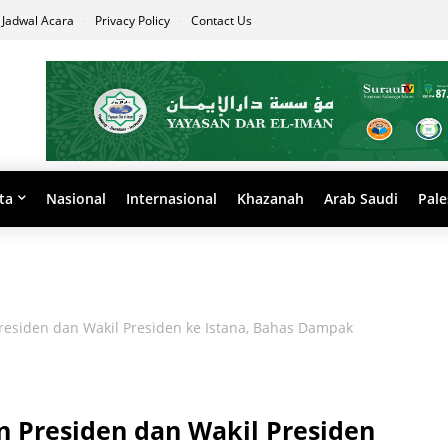
Jadwal Acara
Privacy Policy
Contact Us
ta
Nasional
Internasional
Khazanah
Arab Saudi
Pale
siden dan Wakil Presiden ke Istana, Bahas Dampak
 Presiden dan Wakil Presiden