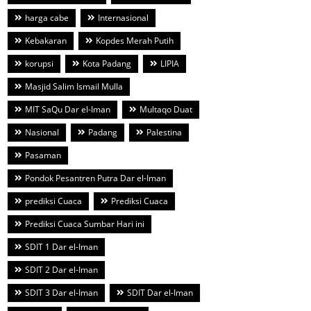
harga cabe
Internasional
Kebakaran
Kopdes Merah Putih
korupsi
Kota Padang
LIPIA
Masjid Salim Ismail Mulla
MIT SaQu Dar el-Iman
Multaqo Duat
Nasional
Padang
Palestina
Pasaman
Pondok Pesantren Putra Dar el-Iman
prediksi Cuaca
Prediksi Cuaca
Prediksi Cuaca Sumbar Hari ini
SDIT 1 Dar el-Iman
SDIT 2 Dar el-Iman
SDIT 3 Dar el-Iman
SDIT Dar el-Iman