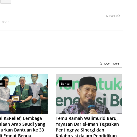
NEWER
elokasi
Show more
di
Berita
l KSRelief, Lembaga
Temu Ramah Walimurid Baru,
iaan Arab Saudi yang
Yayasan Dar el-Iman Tegaskan
lurkan Bantuan ke 33
Pentingnya Sinergi dan
di Empat Benua
Kolaborasi dalam Pendidikan