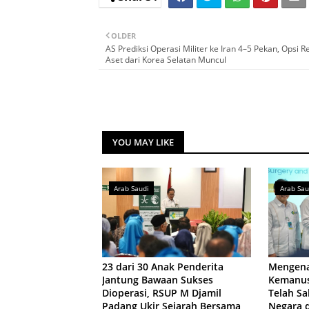
OLDER
AS Prediksi Operasi Militer ke Iran 4–5 Pekan, Opsi R
Aset dari Korea Selatan Muncul
YOU MAY LIKE
Arab Saudi
Arab Sau
23 dari 30 Anak Penderita
Mengena
Jantung Bawaan Sukses
Kemanus
Dioperasi, RSUP M Djamil
Telah Sa
Padang Ukir Sejarah Bersama
Negara 