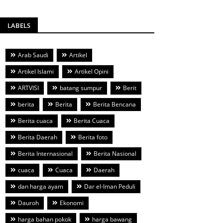
LABELS
Arab Saudi
Artikel
Artikel Islami
Artikel Opini
ARTVISI
batang sumpur
Berit
berita
Berita
Berita Bencana
Berita cuaca
Berita Cuaca
Berita Daerah
Berita foto
Berita Internasional
Berita Nasional
cuaca
Cuaca
Daerah
dan harga ayam
Dar el-Iman Peduli
Dauroh
Ekonomi
harga bahan pokok
harga bawang