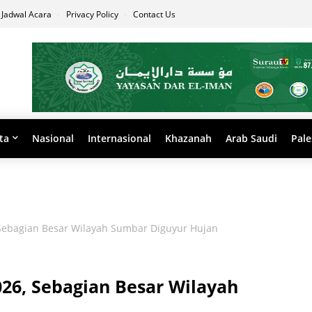
Jadwal Acara
Privacy Policy
Contact Us
ta
Nasional
Internasional
Khazanah
Arab Saudi
Pale
 Sebagian Besar Wilayah Sumbar Diguyur Hujan
26, Sebagian Besar Wilayah