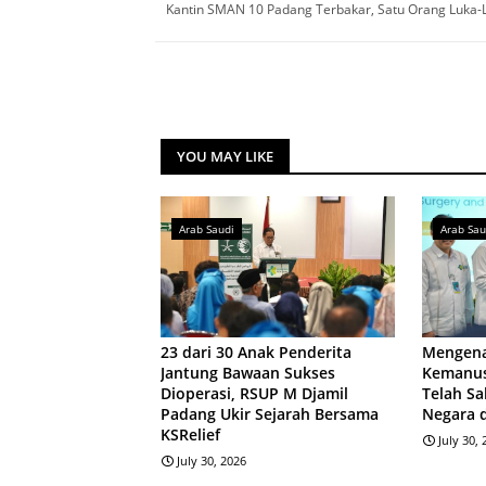
Kantin SMAN 10 Padang Terbakar, Satu Orang Luka-
YOU MAY LIKE
Arab Saudi
Arab Sau
23 dari 30 Anak Penderita
Mengena
Jantung Bawaan Sukses
Kemanus
Dioperasi, RSUP M Djamil
Telah Sa
Padang Ukir Sejarah Bersama
Negara 
KSRelief
July 30,
July 30, 2026