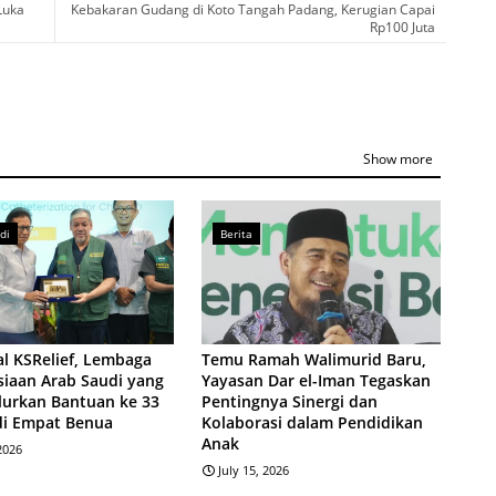
Luka
Kebakaran Gudang di Koto Tangah Padang, Kerugian Capai
Rp100 Juta
Show more
di
Berita
l KSRelief, Lembaga
Temu Ramah Walimurid Baru,
iaan Arab Saudi yang
Yayasan Dar el-Iman Tegaskan
lurkan Bantuan ke 33
Pentingnya Sinergi dan
di Empat Benua
Kolaborasi dalam Pendidikan
Anak
 2026
July 15, 2026