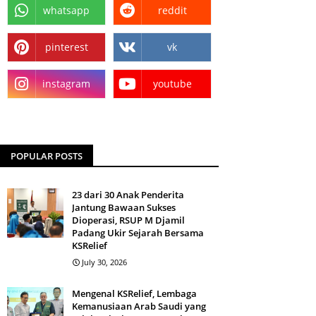
whatsapp
reddit
pinterest
vk
instagram
youtube
POPULAR POSTS
23 dari 30 Anak Penderita
Jantung Bawaan Sukses
Dioperasi, RSUP M Djamil
Padang Ukir Sejarah Bersama
KSRelief
July 30, 2026
Mengenal KSRelief, Lembaga
Kemanusiaan Arab Saudi yang