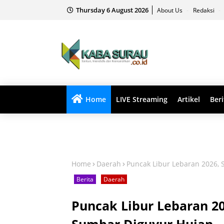
Thursday 6 August 2026
About Us
Redaksi
Home
LIVE Streaming
Artikel
Beri
Home
Daerah
Puncak Libur Lebaran 2026,
Berita
Daerah
Puncak Libur Lebaran 20
Sumbar Diguyur Hujan