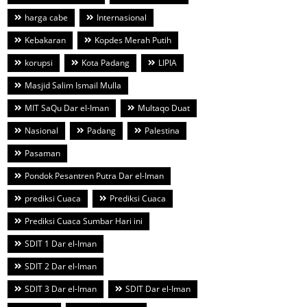
harga cabe
Internasional
Kebakaran
Kopdes Merah Putih
korupsi
Kota Padang
LIPIA
Masjid Salim Ismail Mulla
MIT SaQu Dar el-Iman
Multaqo Duat
Nasional
Padang
Palestina
Pasaman
Pondok Pesantren Putra Dar el-Iman
prediksi Cuaca
Prediksi Cuaca
Prediksi Cuaca Sumbar Hari ini
SDIT 1 Dar el-Iman
SDIT 2 Dar el-Iman
SDIT 3 Dar el-Iman
SDIT Dar el-Iman