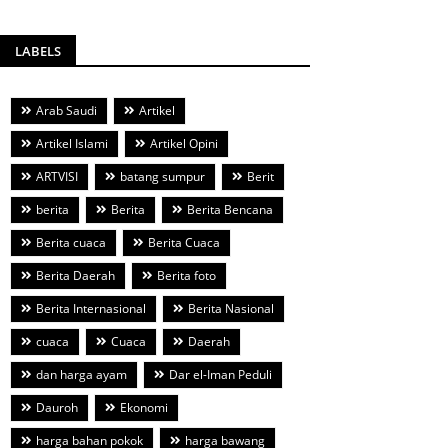
LABELS
Arab Saudi
Artikel
Artikel Islami
Artikel Opini
ARTVISI
batang sumpur
Berit
berita
Berita
Berita Bencana
Berita cuaca
Berita Cuaca
Berita Daerah
Berita foto
Berita Internasional
Berita Nasional
cuaca
Cuaca
Daerah
dan harga ayam
Dar el-Iman Peduli
Dauroh
Ekonomi
harga bahan pokok
harga bawang