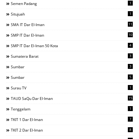
1
Semen Padang
1
Situjuah
11
SMA IT Dar El-Iman
10
SMP IT Dar El-Iman
4
SMP IT Dar El-Iman 50 Kota
3
Sumatera Barat
3
Sumbar
5
Sumbar
1
Surau TV
15
TAUD SaQu Dar El-Iman
1
Tenggelam
7
TKIT 1 Dar El-Iman
8
TKIT 2 Dar El-Iman