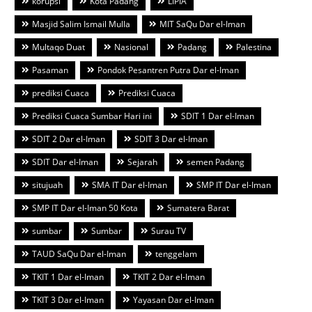
korupsi
Kota Padang
LIPIA
Masjid Salim Ismail Mulla
MIT SaQu Dar el-Iman
Multaqo Duat
Nasional
Padang
Palestina
Pasaman
Pondok Pesantren Putra Dar el-Iman
prediksi Cuaca
Prediksi Cuaca
Prediksi Cuaca Sumbar Hari ini
SDIT 1 Dar el-Iman
SDIT 2 Dar el-Iman
SDIT 3 Dar el-Iman
SDIT Dar el-Iman
Sejarah
semen Padang
situjuah
SMA IT Dar el-Iman
SMP IT Dar el-Iman
SMP IT Dar el-Iman 50 Kota
Sumatera Barat
sumbar
Sumbar
Surau TV
TAUD SaQu Dar el-Iman
tenggelam
TKIT 1 Dar el-Iman
TKIT 2 Dar el-Iman
TKIT 3 Dar el-Iman
Yayasan Dar el-Iman