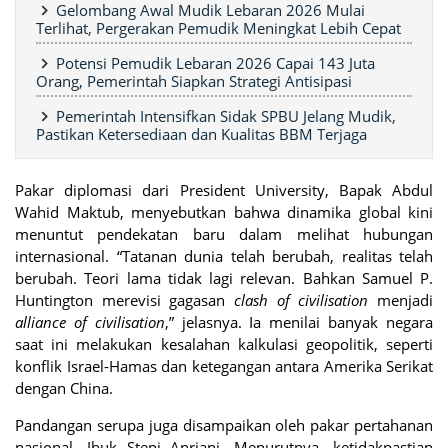
Gelombang Awal Mudik Lebaran 2026 Mulai
Terlihat, Pergerakan Pemudik Meningkat Lebih Cepat
Potensi Pemudik Lebaran 2026 Capai 143 Juta
Orang, Pemerintah Siapkan Strategi Antisipasi
Pemerintah Intensifkan Sidak SPBU Jelang Mudik,
Pastikan Ketersediaan dan Kualitas BBM Terjaga
Pakar diplomasi dari President University, Bapak Abdul
Wahid Maktub, menyebutkan bahwa dinamika global kini
menuntut pendekatan baru dalam melihat hubungan
internasional. “Tatanan dunia telah berubah, realitas telah
berubah. Teori lama tidak lagi relevan. Bahkan Samuel P.
Huntington merevisi gagasan
clash of civilisation
menjadi
alliance of civilisation
,” jelasnya. Ia menilai banyak negara
saat ini melakukan kesalahan kalkulasi geopolitik, seperti
konflik Israel-Hamas dan ketegangan antara Amerika Serikat
dengan China.
Pandangan serupa juga disampaikan oleh pakar pertahanan
nasional, Ibuk Stepi Anriani. Menurutnya, ketidakpastian