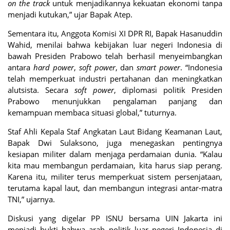
on the track
untuk menjadikannya kekuatan ekonomi tanpa
menjadi kutukan,” ujar Bapak Atep.
Sementara itu, Anggota Komisi XI DPR RI, Bapak Hasanuddin
Wahid, menilai bahwa kebijakan luar negeri Indonesia di
bawah Presiden Prabowo telah berhasil menyeimbangkan
antara
hard power
,
soft power
, dan
smart power
. “Indonesia
telah memperkuat industri pertahanan dan meningkatkan
alutsista. Secara
soft power
, diplomasi politik Presiden
Prabowo menunjukkan pengalaman panjang dan
kemampuan membaca situasi global,” tuturnya.
Staf Ahli Kepala Staf Angkatan Laut Bidang Keamanan Laut,
Bapak Dwi Sulaksono, juga menegaskan pentingnya
kesiapan militer dalam menjaga perdamaian dunia. “Kalau
kita mau membangun perdamaian, kita harus siap perang.
Karena itu, militer terus memperkuat sistem persenjataan,
terutama kapal laut, dan membangun integrasi antar-matra
TNI,” ujarnya.
Diskusi yang digelar PP ISNU bersama UIN Jakarta ini
menjadi bukti bahwa arah politik luar negeri Indonesia di