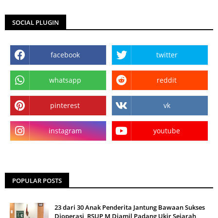
SOCIAL PLUGIN
facebook
twitter
whatsapp
reddit
pinterest
vk
instagram
youtube
POPULAR POSTS
23 dari 30 Anak Penderita Jantung Bawaan Sukses
Dioperasi, RSUP M Djamil Padang Ukir Sejarah