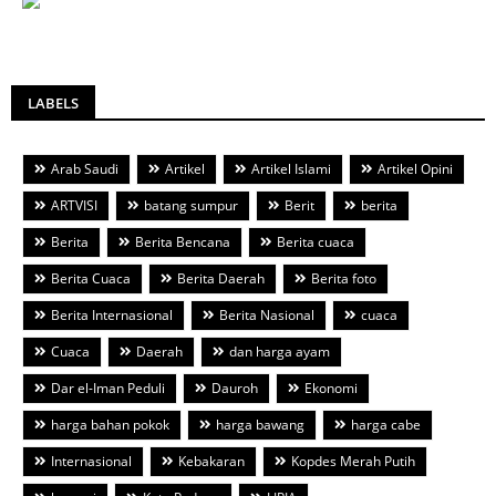
LABELS
Arab Saudi
Artikel
Artikel Islami
Artikel Opini
ARTVISI
batang sumpur
Berit
berita
Berita
Berita Bencana
Berita cuaca
Berita Cuaca
Berita Daerah
Berita foto
Berita Internasional
Berita Nasional
cuaca
Cuaca
Daerah
dan harga ayam
Dar el-Iman Peduli
Dauroh
Ekonomi
harga bahan pokok
harga bawang
harga cabe
Internasional
Kebakaran
Kopdes Merah Putih