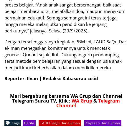
proses belajar. “Anak-anak sangat bersemangat, baik saat
belajar membaca iqra’, melafalkan doa, maupun mengikuti
permainan edukatif. Semoga semangat ini terus terjaga
hingga mereka melanjutkan pendidikan ke jenjang
berikutnya,” jelasnya. Selasa (23/9/2025).
Dengan terselenggaranya kegiatan PBM ini, TAUD SaQu Dar
el-Iman menegaskan komitmennya untuk mencetak
generasi Qur’ani sejak dini. Dukungan guru pendamping
serta metode pembelajaran yang sesuai dengan usia anak
menjadi kunci keberhasilan dalam mendidik mereka.
Reporter: Ilvan | Redaksi: Kabasurau.co.id
Mari bergabung bersama WA Grup dan Channel
Telegram Surau TV, Klik :
WA Grup
&
Telegram
Channel
Tags
Berita
TAUD SaQu Dar el-Iman
Yayasan Dar el-Iman