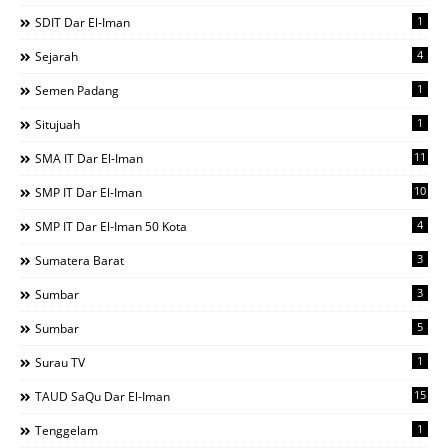
1
SDIT Dar El-Iman
4
Sejarah
1
Semen Padang
1
Situjuah
11
SMA IT Dar El-Iman
10
SMP IT Dar El-Iman
4
SMP IT Dar El-Iman 50 Kota
3
Sumatera Barat
3
Sumbar
5
Sumbar
1
Surau TV
15
TAUD SaQu Dar El-Iman
1
Tenggelam