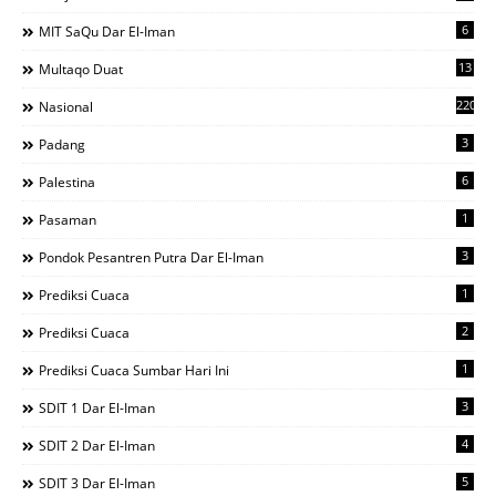
6
MIT SaQu Dar El-Iman
13
Multaqo Duat
220
Nasional
3
Padang
6
Palestina
1
Pasaman
3
Pondok Pesantren Putra Dar El-Iman
1
Prediksi Cuaca
2
Prediksi Cuaca
1
Prediksi Cuaca Sumbar Hari Ini
3
SDIT 1 Dar El-Iman
4
SDIT 2 Dar El-Iman
5
SDIT 3 Dar El-Iman