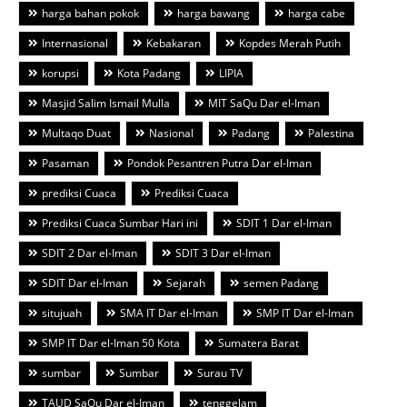
harga bahan pokok
harga bawang
harga cabe
Internasional
Kebakaran
Kopdes Merah Putih
korupsi
Kota Padang
LIPIA
Masjid Salim Ismail Mulla
MIT SaQu Dar el-Iman
Multaqo Duat
Nasional
Padang
Palestina
Pasaman
Pondok Pesantren Putra Dar el-Iman
prediksi Cuaca
Prediksi Cuaca
Prediksi Cuaca Sumbar Hari ini
SDIT 1 Dar el-Iman
SDIT 2 Dar el-Iman
SDIT 3 Dar el-Iman
SDIT Dar el-Iman
Sejarah
semen Padang
situjuah
SMA IT Dar el-Iman
SMP IT Dar el-Iman
SMP IT Dar el-Iman 50 Kota
Sumatera Barat
sumbar
Sumbar
Surau TV
TAUD SaQu Dar el-Iman
tenggelam