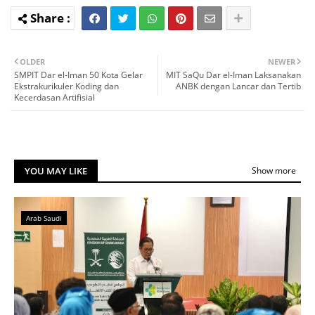
OLDER
NEWER
SMPIT Dar el-Iman 50 Kota Gelar
MIT SaQu Dar el-Iman Laksanakan
Ekstrakurikuler Koding dan
ANBK dengan Lancar dan Tertib
Kecerdasan Artifisial
YOU MAY LIKE
Show more
Arab Saudi