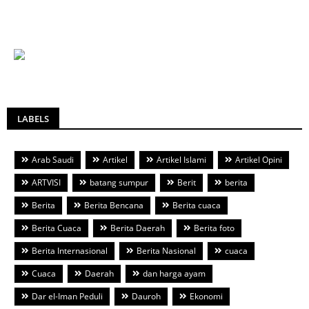
LABELS
Arab Saudi
Artikel
Artikel Islami
Artikel Opini
ARTVISI
batang sumpur
Berit
berita
Berita
Berita Bencana
Berita cuaca
Berita Cuaca
Berita Daerah
Berita foto
Berita Internasional
Berita Nasional
cuaca
Cuaca
Daerah
dan harga ayam
Dar el-Iman Peduli
Dauroh
Ekonomi