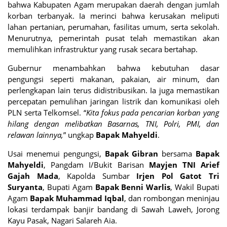
bahwa Kabupaten Agam merupakan daerah dengan jumlah
korban terbanyak. Ia merinci bahwa kerusakan meliputi
lahan pertanian, perumahan, fasilitas umum, serta sekolah.
Menurutnya, pemerintah pusat telah memastikan akan
memulihkan infrastruktur yang rusak secara bertahap.
Gubernur menambahkan bahwa kebutuhan dasar
pengungsi seperti makanan, pakaian, air minum, dan
perlengkapan lain terus didistribusikan. Ia juga memastikan
percepatan pemulihan jaringan listrik dan komunikasi oleh
PLN serta Telkomsel. “
Kita fokus pada pencarian korban yang
hilang dengan melibatkan Basarnas, TNI, Polri, PMI, dan
relawan lainnya,
” ungkap
Bapak Mahyeldi
.
Usai menemui pengungsi,
Bapak Gibran
bersama
Bapak
Mahyeldi
, Pangdam I/Bukit Barisan
Mayjen TNI Arief
Gajah Mada
, Kapolda Sumbar
Irjen Pol Gatot Tri
Suryanta
, Bupati Agam
Bapak Benni Warlis
, Wakil Bupati
Agam
Bapak Muhammad Iqbal
, dan rombongan meninjau
lokasi terdampak banjir bandang di Sawah Laweh, Jorong
Kayu Pasak, Nagari Salareh Aia.