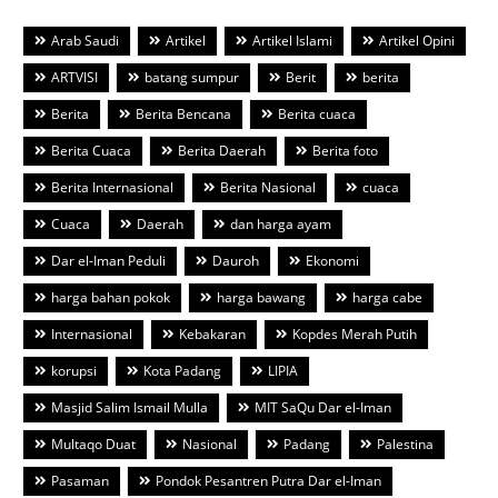
Arab Saudi
Artikel
Artikel Islami
Artikel Opini
ARTVISI
batang sumpur
Berit
berita
Berita
Berita Bencana
Berita cuaca
Berita Cuaca
Berita Daerah
Berita foto
Berita Internasional
Berita Nasional
cuaca
Cuaca
Daerah
dan harga ayam
Dar el-Iman Peduli
Dauroh
Ekonomi
harga bahan pokok
harga bawang
harga cabe
Internasional
Kebakaran
Kopdes Merah Putih
korupsi
Kota Padang
LIPIA
Masjid Salim Ismail Mulla
MIT SaQu Dar el-Iman
Multaqo Duat
Nasional
Padang
Palestina
Pasaman
Pondok Pesantren Putra Dar el-Iman