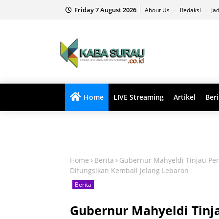
Friday 7 August 2026
About Us
Redaksi
Ja
Home
LIVE Streaming
Artikel
Beri
Home
Berita
Gubernur Mahyeldi Tinjau Pe
Difungsikan Kembali Jelang Lebaran
Berita
Gubernur Mahyeldi Tin