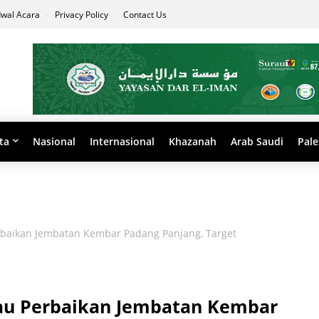
dwal Acara
Privacy Policy
Contact Us
ta
Nasional
Internasional
Khazanah
Arab Saudi
Pale
rbaikan Jembatan Kembar Padang Panjang, Target
jau Perbaikan Jembatan Kembar