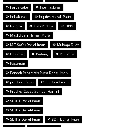
harga cabe
Internasional
Kebakaran
Kopdes Merah Putih
korupsi
Kota Padang
LIPIA
Masjid Salim Ismail Mulla
MIT SaQu Dar el-Iman
Multaqo Duat
Nasional
Padang
Palestina
Pasaman
Pondok Pesantren Putra Dar el-Iman
prediksi Cuaca
Prediksi Cuaca
Prediksi Cuaca Sumbar Hari ini
SDIT 1 Dar el-Iman
SDIT 2 Dar el-Iman
SDIT 3 Dar el-Iman
SDIT Dar el-Iman