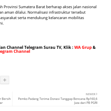
h Provinsi Sumatera Barat berharap akses jalan nasional
 aman dilalui. Normalisasi infrastruktur tersebut
syarakat serta mendukung kelancaran mobilitas
ni.
n Channel Telegram Surau TV, Klik :
WA Grup
&
legram Channel
NEWER
r Bersih
Pemko Padang Terima Donasi Tanggap Bencana Rp160,6
ar
Juta dari PB PGRI