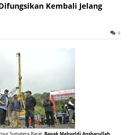
Difungsikan Kembali Jelang
0
nur Sumatera Barat,
Bapak Mahyeldi Ansharullah
,