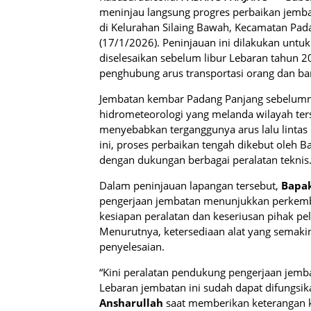
meninjau langsung progres perbaikan jemba
di Kelurahan Silaing Bawah, Kecamatan Pad
(17/1/2026). Peninjauan ini dilakukan untu
diselesaikan sebelum libur Lebaran tahun 2
penghubung arus transportasi orang dan bar
Jembatan kembar Padang Panjang sebelumn
hidrometeorologi yang melanda wilayah ter
menyebabkan terganggunya arus lalu lintas
ini, proses perbaikan tengah dikebut oleh B
dengan dukungan berbagai peralatan teknis
Dalam peninjauan lapangan tersebut,
Bapak
pengerjaan jembatan menunjukkan perkemb
kesiapan peralatan dan keseriusan pihak p
Menurutnya, ketersediaan alat yang semakin
penyelesaian.
“Kini peralatan pendukung pengerjaan jemba
Lebaran jembatan ini sudah dapat difungsik
Ansharullah
saat memberikan keterangan ke