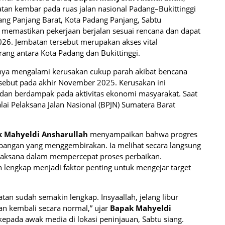
tan kembar pada ruas jalan nasional Padang–Bukittinggi
ang Panjang Barat, Kota Padang Panjang, Sabtu
k memastikan pekerjaan berjalan sesuai rencana dan dapat
026. Jembatan tersebut merupakan akses vital
ang antara Kota Padang dan Bukittinggi.
ya mengalami kerusakan cukup parah akibat bencana
sebut pada akhir November 2025. Kerusakan ini
 dan berdampak pada aktivitas ekonomi masyarakat. Saat
alai Pelaksana Jalan Nasional (BPJN) Sumatera Barat
.
 Mahyeldi Ansharullah
menyampaikan bahwa progres
angan yang menggembirakan. Ia melihat secara langsung
elaksana dalam mempercepat proses perbaikan.
 lengkap menjadi faktor penting untuk mengejar target
tan sudah semakin lengkap. Insyaallah, jelang libur
an kembali secara normal,” ujar
Bapak Mahyeldi
pada awak media di lokasi peninjauan, Sabtu siang.