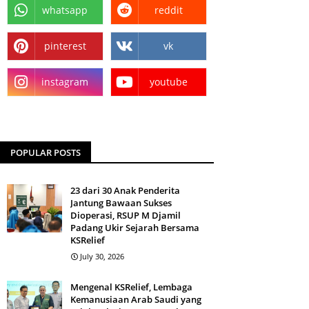
whatsapp
reddit
pinterest
vk
instagram
youtube
POPULAR POSTS
23 dari 30 Anak Penderita
Jantung Bawaan Sukses
Dioperasi, RSUP M Djamil
Padang Ukir Sejarah Bersama
KSRelief
July 30, 2026
Mengenal KSRelief, Lembaga
Kemanusiaan Arab Saudi yang