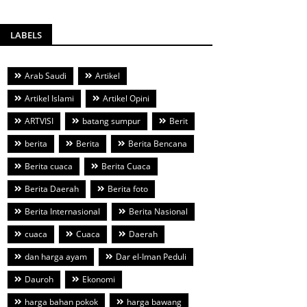
LABELS
Arab Saudi
Artikel
Artikel Islami
Artikel Opini
ARTVISI
batang sumpur
Berit
berita
Berita
Berita Bencana
Berita cuaca
Berita Cuaca
Berita Daerah
Berita foto
Berita Internasional
Berita Nasional
cuaca
Cuaca
Daerah
dan harga ayam
Dar el-Iman Peduli
Dauroh
Ekonomi
harga bahan pokok
harga bawang