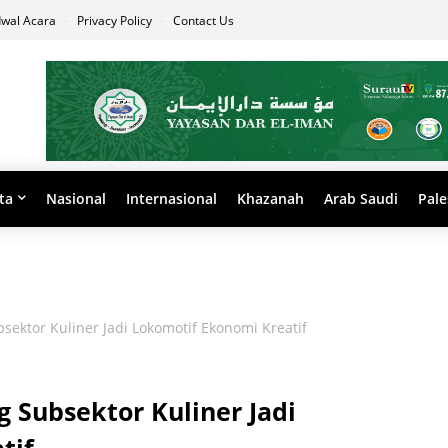
dwal Acara
Privacy Policy
Contact Us
ta
Nasional
Internasional
Khazanah
Arab Saudi
Pale
sektor Kuliner Jadi Lokomotif Ekonomi Kreatif
 Subsektor Kuliner Jadi
tif