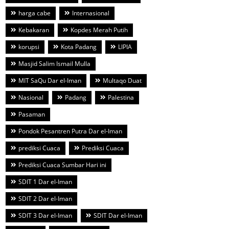
harga cabe
Internasional
Kebakaran
Kopdes Merah Putih
korupsi
Kota Padang
LIPIA
Masjid Salim Ismail Mulla
MIT SaQu Dar el-Iman
Multaqo Duat
Nasional
Padang
Palestina
Pasaman
Pondok Pesantren Putra Dar el-Iman
prediksi Cuaca
Prediksi Cuaca
Prediksi Cuaca Sumbar Hari ini
SDIT 1 Dar el-Iman
SDIT 2 Dar el-Iman
SDIT 3 Dar el-Iman
SDIT Dar el-Iman