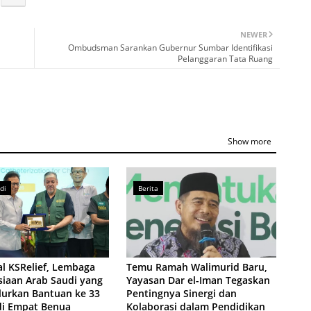
NEWER
Ombudsman Sarankan Gubernur Sumbar Identifikasi
Pelanggaran Tata Ruang
Show more
di
Berita
l KSRelief, Lembaga
Temu Ramah Walimurid Baru,
iaan Arab Saudi yang
Yayasan Dar el-Iman Tegaskan
lurkan Bantuan ke 33
Pentingnya Sinergi dan
di Empat Benua
Kolaborasi dalam Pendidikan