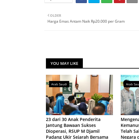
OLDER
Harga Emas Antam Naik Rp20.000 per Gram
YOU MAY LIKE
Arab Saudi
Arab Sau
23 dari 30 Anak Penderita
Mengena
Jantung Bawaan Sukses
Kemanus
Dioperasi, RSUP M Djamil
Telah Sa
Padang Ukir Sejarah Bersama
Negara 