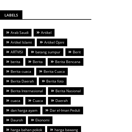
LABELS
Arab Saudi
Artikel
Artikel Islami
Artikel Opini
ARTVISI
batang sumpur
Berit
berita
Berita
Berita Bencana
Berita cuaca
Berita Cuaca
Berita Daerah
Berita foto
Berita Internasional
Berita Nasional
cuaca
Cuaca
Daerah
dan harga ayam
Dar el-Iman Peduli
Dauroh
Ekonomi
harga bahan pokok
harga bawang