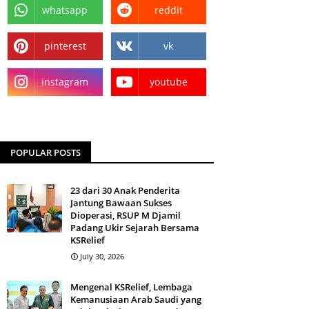
whatsapp
reddit
pinterest
vk
instagram
youtube
POPULAR POSTS
23 dari 30 Anak Penderita
Jantung Bawaan Sukses
Dioperasi, RSUP M Djamil
Padang Ukir Sejarah Bersama
KSRelief
July 30, 2026
Mengenal KSRelief, Lembaga
Kemanusiaan Arab Saudi yang