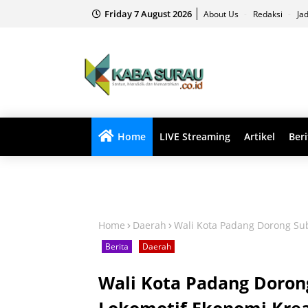
Friday 7 August 2026
About Us
Redaksi
Ja
Home
LIVE Streaming
Artikel
Beri
Home
Daerah
Wali Kota Padang Dorong Sub
Berita
Daerah
Wali Kota Padang Dorong
Lokomotif Ekonomi Krea