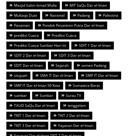
Masjid Salim Ismail Mulla
MIT SaQu Dar el-Iman
Multaqo Duat
Nasional
Padang
Palestina
Pasaman
Pondok Pesantren Putra Dar el-Iman
prediksi Cuaca
Prediksi Cuaca
Prediksi Cuaca Sumbar Hari ini
SDIT 1 Dar el-Iman
SDIT 2 Dar el-Iman
SDIT 3 Dar el-Iman
SDIT Dar el-Iman
Sejarah
semen Padang
situjuah
SMA IT Dar el-Iman
SMP IT Dar el-Iman
SMP IT Dar el-Iman 50 Kota
Sumatera Barat
sumbar
Sumbar
Surau TV
TAUD SaQu Dar el-Iman
tenggelam
TKIT 1 Dar el-Iman
TKIT 2 Dar el-Iman
TKIT 3 Dar el-Iman
Yayasan Dar el-Iman
Yayasan Dar el-Iman TKIT 2 Dar el-Iman