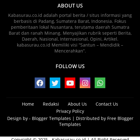
ABOUT US
Kabasurau.co.id adalah portal berita / situs informasi yang
berbasis di Padang, Sumatera Barat, Indonesia. Fokus
pemberitaan lokal Nusantara, terutama daerah Sumatra
Barat dan ranah Minang. Menyajikan rubrik seperti Berita,
Daerah, Nasional, Internasional, Opini, Artikel.
kabasurau.co.id Memiliki visi “Santun – Mendidik –
Mencerahkan”.
FOLLOW US
Home
Redaksi
About Us
Contact Us
Privacy Policy
Design by -
Blogger Templates
| Distributed by
Free Blogger
Templates
Copyright © 2025 - Kabasurau.co.id | All Right Reserved