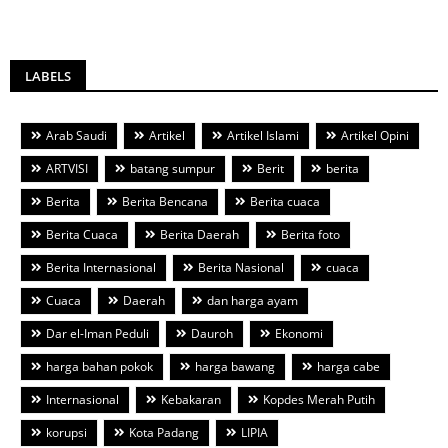
LABELS
Arab Saudi
Artikel
Artikel Islami
Artikel Opini
ARTVISI
batang sumpur
Berit
berita
Berita
Berita Bencana
Berita cuaca
Berita Cuaca
Berita Daerah
Berita foto
Berita Internasional
Berita Nasional
cuaca
Cuaca
Daerah
dan harga ayam
Dar el-Iman Peduli
Dauroh
Ekonomi
harga bahan pokok
harga bawang
harga cabe
Internasional
Kebakaran
Kopdes Merah Putih
korupsi
Kota Padang
LIPIA