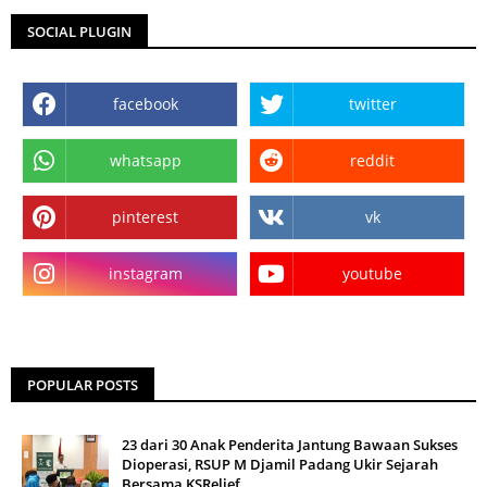
SOCIAL PLUGIN
facebook
twitter
whatsapp
reddit
pinterest
vk
instagram
youtube
POPULAR POSTS
23 dari 30 Anak Penderita Jantung Bawaan Sukses
Dioperasi, RSUP M Djamil Padang Ukir Sejarah
Bersama KSRelief