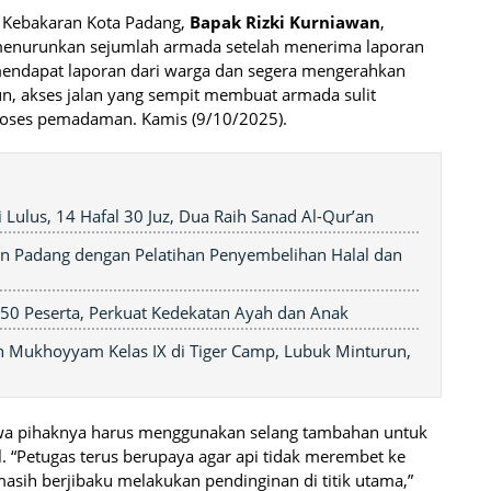
 Kebakaran Kota Padang,
Bapak Rizki Kurniawan
,
enurunkan sejumlah armada setelah menerima laporan
mendapat laporan dari warga dan segera mengerahkan
n, akses jalan yang sempit membuat armada sulit
 proses pemadaman. Kamis (9/10/2025).
i Lulus, 14 Hafal 30 Juz, Dua Raih Sanad Al-Qur’an
ban Padang dengan Pelatihan Penyembelihan Halal dan
250 Peserta, Perkuat Kedekatan Ayah dan Anak
 Mukhoyyam Kelas IX di Tiger Camp, Lubuk Minturun,
a pihaknya harus menggunakan selang tambahan untuk
l. “Petugas terus berupaya agar api tidak merembet ke
asih berjibaku melakukan pendinginan di titik utama,”