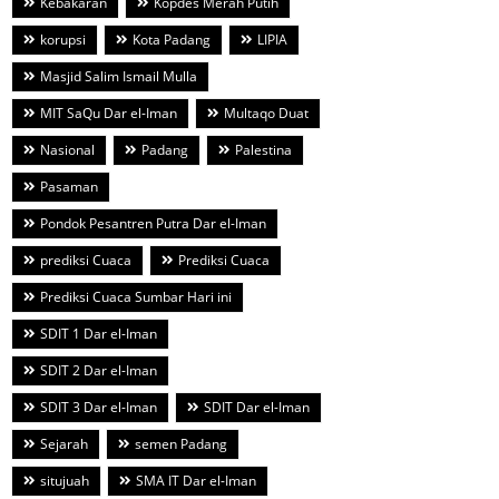
Kebakaran
Kopdes Merah Putih
korupsi
Kota Padang
LIPIA
Masjid Salim Ismail Mulla
MIT SaQu Dar el-Iman
Multaqo Duat
Nasional
Padang
Palestina
Pasaman
Pondok Pesantren Putra Dar el-Iman
prediksi Cuaca
Prediksi Cuaca
Prediksi Cuaca Sumbar Hari ini
SDIT 1 Dar el-Iman
SDIT 2 Dar el-Iman
SDIT 3 Dar el-Iman
SDIT Dar el-Iman
Sejarah
semen Padang
situjuah
SMA IT Dar el-Iman