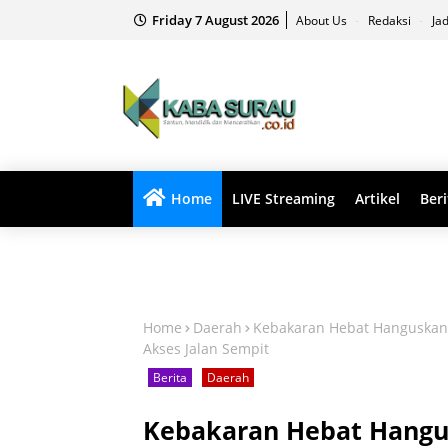
Friday 7 August 2026
About Us
Redaksi
Ja
Home
LIVE Streaming
Artikel
Beri
Home
Daerah
Kebakaran Hebat Hanguskan
Akses Jalan Sempit
Berita
Daerah
Kebakaran Hebat Hang