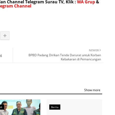
n Channel Telegram Surau TV, Klik :
WA Grup
&
legram Channel
NEWER
ng
BPBD Padang Dirikan Tenda Darurat untuk Korban
Kebakaran di Pemancungan
Show more
di
Berita