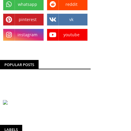
whatsapp
reddit
pinterest
vk
instagram
youtube
POPULAR POSTS
LABELS