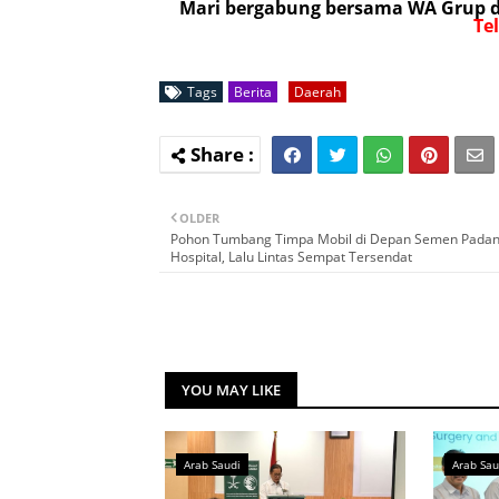
Mari bergabung bersama WA Grup da
Te
Tags
Berita
Daerah
OLDER
Pohon Tumbang Timpa Mobil di Depan Semen Pada
Hospital, Lalu Lintas Sempat Tersendat
YOU MAY LIKE
Arab Saudi
Arab Sau