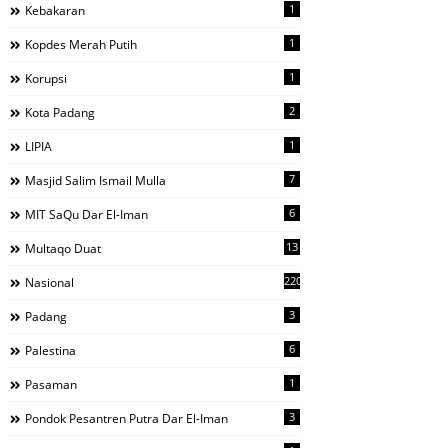
1
Kebakaran
1
Kopdes Merah Putih
1
Korupsi
2
Kota Padang
1
LIPIA
7
Masjid Salim Ismail Mulla
6
MIT SaQu Dar El-Iman
13
Multaqo Duat
220
Nasional
3
Padang
6
Palestina
1
Pasaman
3
Pondok Pesantren Putra Dar El-Iman