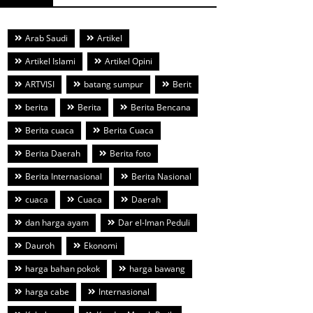
Arab Saudi
Artikel
Artikel Islami
Artikel Opini
ARTVISI
batang sumpur
Berit
berita
Berita
Berita Bencana
Berita cuaca
Berita Cuaca
Berita Daerah
Berita foto
Berita Internasional
Berita Nasional
cuaca
Cuaca
Daerah
dan harga ayam
Dar el-Iman Peduli
Dauroh
Ekonomi
harga bahan pokok
harga bawang
harga cabe
Internasional