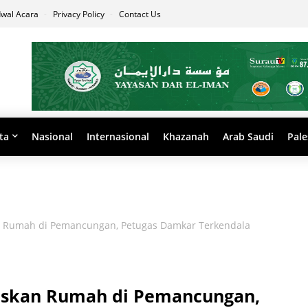
dwal Acara
Privacy Policy
Contact Us
ta
Nasional
Internasional
Khazanah
Arab Saudi
Pale
 Rumah di Pemancungan, Petugas Damkar Terkendala
uskan Rumah di Pemancungan,