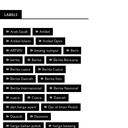
LABELS
Arab Saudi
Artikel
Artikel Islami
Artikel Opini
ARTVISI
batang sumpur
Berit
berita
Berita
Berita Bencana
Berita cuaca
Berita Cuaca
Berita Daerah
Berita foto
Berita Internasional
Berita Nasional
cuaca
Cuaca
Daerah
dan harga ayam
Dar el-Iman Peduli
Dauroh
Ekonomi
harga bahan pokok
harga bawang