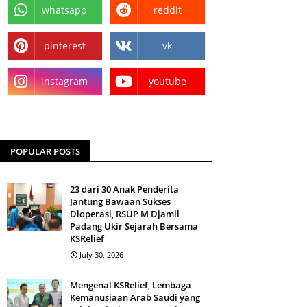
whatsapp
reddit
pinterest
vk
instagram
youtube
POPULAR POSTS
23 dari 30 Anak Penderita
Jantung Bawaan Sukses
Dioperasi, RSUP M Djamil
Padang Ukir Sejarah Bersama
KSRelief
July 30, 2026
Mengenal KSRelief, Lembaga
Kemanusiaan Arab Saudi yang