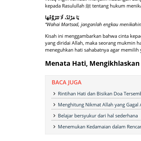
kepada Rasulullah ﷺ tentang h
يَا مَرْثَدُ، لَا تَتَزَوَّجْهَا
“Wahai Martsad, janganlah engkau menikahin
Kisah ini menggambarkan bahwa cinta kepada 
yang diridai Allah, maka seorang mukmin harus 
meneguhkan hati sahabatnya agar memilih y
Menata Hati, Mengikhlaskan
BACA JUGA
Rintihan Hati dan Bisikan Doa Tersem
Menghitung Nikmat Allah yang Gagal
Belajar bersyukur dari hal sederhana
Menemukan Kedamaian dalam Rencana