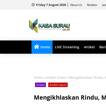
Friday 7 August 2026
About Us
Redaksi
Ja
Home
LIVE Streaming
Artikel
Beri
Home
Artikel Islami
Mengikhlaskan Rindu, 
Artikel
Artikel Islami
Mengikhlaskan Rindu, M