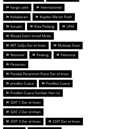
harga cabe
Internasional
Kebakaran
Kopdes Merah Putih
korupsi
Kota Padang
LIPIA
Masjid Salim Ismail Mulla
MIT SaQu Dar el-Iman
Multaqo Duat
Nasional
Padang
Palestina
Pasaman
Pondok Pesantren Putra Dar el-Iman
prediksi Cuaca
Prediksi Cuaca
Prediksi Cuaca Sumbar Hari ini
SDIT 1 Dar el-Iman
SDIT 2 Dar el-Iman
SDIT 3 Dar el-Iman
SDIT Dar el-Iman