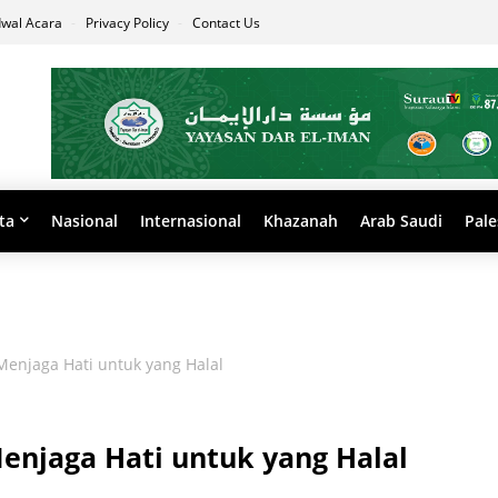
dwal Acara
Privacy Policy
Contact Us
ta
Nasional
Internasional
Khazanah
Arab Saudi
Pale
Menjaga Hati untuk yang Halal
enjaga Hati untuk yang Halal