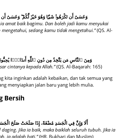
وَعَسَىٰٓ أَن تَكْرَهُوا۟ شَيْـًۭٔا وَهُوَ خَيْرٌۭ لَّكُمْ ۖ وَعَسَىٰٓ أَن تُحِب
 ia amat baik bagimu. Dan boleh jadi kamu menyukai
h mengetahui, sedang kamu tidak mengetahui.”
(QS. Al-
وَمِنَ ٱلنَّاسِ مَن يَتَّخِذُ مِن دُونِ ٱللَّهِ أَندَادًۭا يُحِبُّونَه
ar cintanya kepada Allah.”
(QS. Al-Baqarah: 165)
g kita inginkan adalah kebaikan, dan tak semua yang
edang menyiapkan jalan baru yang lebih mulia.
g Bersih
أَلَا وَإِنَّ فِي الْجَسَدِ مُضْغَةً، إِذَا صَلَحَتْ صَلَحَ الْجَسَدُ 
ging. Jika ia baik, maka baiklah seluruh tubuh. Jika ia
h, ia adalah hati.”
(HR. Bukhari dan Muslim)