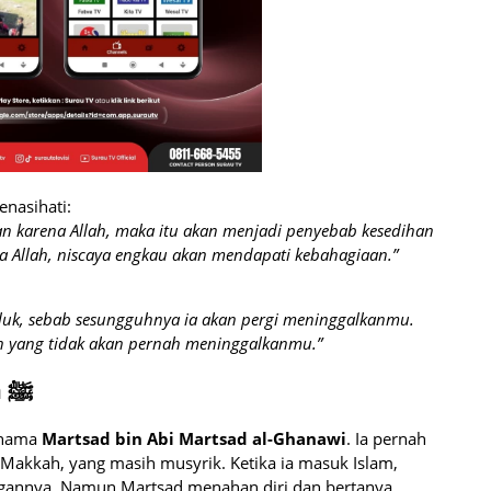
nasihati:
kan karena Allah, maka itu akan menjadi penyebab kesedihan
a Allah, niscaya engkau akan mendapati kebahagiaan.”
hluk, sebab sesungguhnya ia akan pergi meninggalkanmu.
h yang tidak akan pernah meninggalkanmu.”
Kisah pada Zaman Rasulullah ﷺ
ernama
Martsad bin Abi Martsad al-Ghanawi
. Ia pernah
 Makkah, yang masih musyrik. Ketika ia masuk Islam,
gannya. Namun Martsad menahan diri dan bertanya