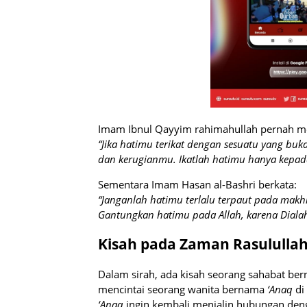
Imam Ibnul Qayyim rahimahullah pernah me
“Jika hatimu terikat dengan sesuatu yang bu
dan kerugianmu. Ikatlah hatimu hanya kepad
Sementara Imam Hasan al-Bashri berkata:
“Janganlah hatimu terlalu terpaut pada mak
Gantungkan hatimu pada Allah, karena Diala
Dalam sirah, ada kisah seorang sahabat b
mencintai seorang wanita bernama
‘Anaq
di
‘Anaq
ingin kembali menjalin hubungan den