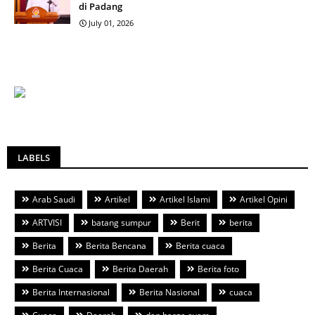
di Padang
July 01, 2026
LABELS
Arab Saudi
Artikel
Artikel Islami
Artikel Opini
ARTVISI
batang sumpur
Berit
berita
Berita
Berita Bencana
Berita cuaca
Berita Cuaca
Berita Daerah
Berita foto
Berita Internasional
Berita Nasional
cuaca