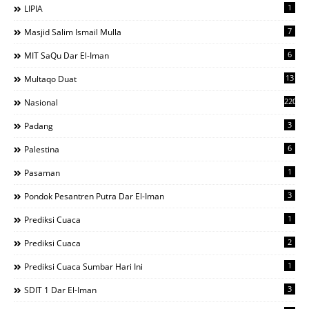
1
LIPIA
7
Masjid Salim Ismail Mulla
6
MIT SaQu Dar El-Iman
13
Multaqo Duat
220
Nasional
3
Padang
6
Palestina
1
Pasaman
3
Pondok Pesantren Putra Dar El-Iman
1
Prediksi Cuaca
2
Prediksi Cuaca
1
Prediksi Cuaca Sumbar Hari Ini
3
SDIT 1 Dar El-Iman