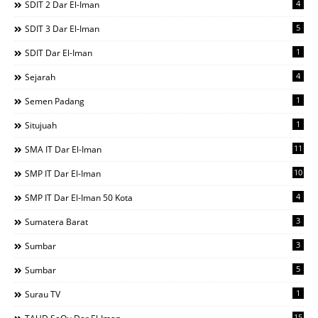
4
SDIT 2 Dar El-Iman
5
SDIT 3 Dar El-Iman
1
SDIT Dar El-Iman
4
Sejarah
1
Semen Padang
1
Situjuah
11
SMA IT Dar El-Iman
10
SMP IT Dar El-Iman
4
SMP IT Dar El-Iman 50 Kota
3
Sumatera Barat
3
Sumbar
5
Sumbar
1
Surau TV
15