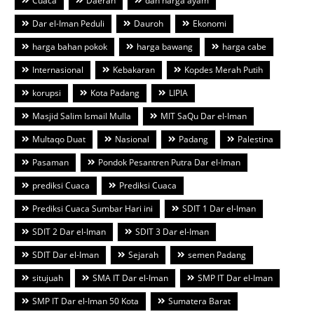
Cuaca
Daerah
dan harga ayam
Dar el-Iman Peduli
Dauroh
Ekonomi
harga bahan pokok
harga bawang
harga cabe
Internasional
Kebakaran
Kopdes Merah Putih
korupsi
Kota Padang
LIPIA
Masjid Salim Ismail Mulla
MIT SaQu Dar el-Iman
Multaqo Duat
Nasional
Padang
Palestina
Pasaman
Pondok Pesantren Putra Dar el-Iman
prediksi Cuaca
Prediksi Cuaca
Prediksi Cuaca Sumbar Hari ini
SDIT 1 Dar el-Iman
SDIT 2 Dar el-Iman
SDIT 3 Dar el-Iman
SDIT Dar el-Iman
Sejarah
semen Padang
situjuah
SMA IT Dar el-Iman
SMP IT Dar el-Iman
SMP IT Dar el-Iman 50 Kota
Sumatera Barat